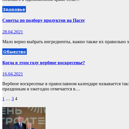
Здоровье
Советы по подбору продуктов на Пасху
28.04.2021
Мало верно выбрать ингредиенты, важно также их правильно хр
Общество
Когда в этом году вербное воскресенье?
16.04.2021
Вербное воскресенье в православном календаре называется так
праздникам и ежегодно отмечается в…
Пагинация
1
…
3
4
записей