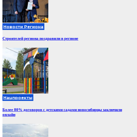
Новости Региона
Строителей региона поздравили в регионе
Нацпроекты
Более 80% договоров с детскими садами новосибирцы заключили
онлайн