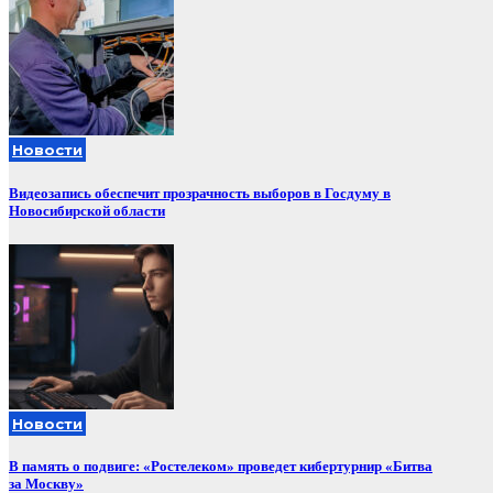
Новости
Видеозапись обеспечит прозрачность выборов в Госдуму в
Новосибирской области
Новости
В память о подвиге: «Ростелеком» проведет кибертурнир «Битва
за Москву»