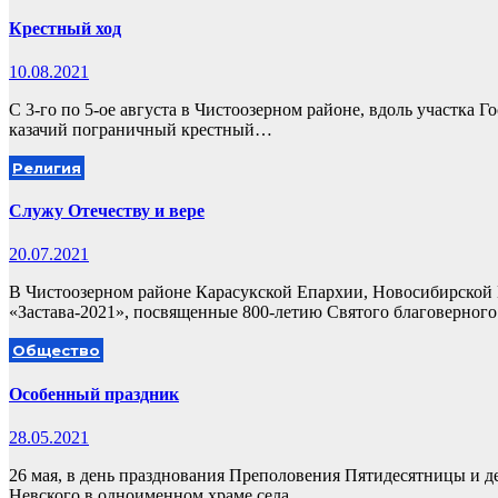
Крестный ход
10.08.2021
С 3-го по 5-ое августа в Чистоозерном районе, вдоль участка
казачий пограничный крестный…
Религия
Служу Отечеству и вере
20.07.2021
В Чистоозерном районе Карасукской Епархии, Новосибирской
«Застава-2021», посвященные 800-летию Святого благоверного
Общество
Особенный праздник
28.05.2021
26 мая, в день празднования Преполовения Пятидесятницы и д
Невского в одноименном храме села…