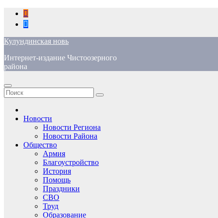
Перейти
к
содержимому
Кулундинская новь
Интернет-издание Чистоозерного
района
Новости
Новости Региона
Новости Района
Общество
Армия
Благоустройство
История
Помощь
Праздники
СВО
Труд
Образование