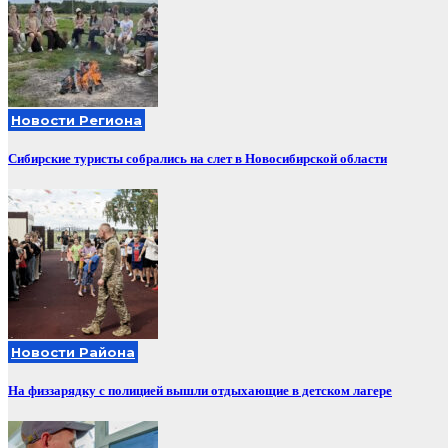
Новости Региона
Сибирские туристы собрались на слет в Новосибирской области
Новости Района
На физзарядку с полицией вышли отдыхающие в детском лагере