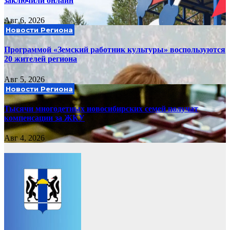
заключили онлайн
Авг 6, 2026
Новости Региона
Программой «Земский работник культуры» воспользуются
20 жителей региона
Авг 5, 2026
Новости Региона
Тысячи многодетных новосибирских семей получат
компенсации за ЖКУ
Авг 4, 2026