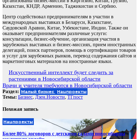
организованы бизнес-миссии в Киргизию, Китай, Грузию,
Казахстан, КНДР, Армению, Таджикистан и Сербию.
Центр содействовал предпринимателям в участии в
международных выставках в Беларуси, Казахстане,
Саудовской Аравии, Китае, Узбекистане, Индии. Также он
оказывает предпринимателям различные услуги:
консультации, бизнес-обучение, организация участия в
зарубежных выставках и бизнес-миссиях, прием иностранных
делегаций, поиск партнеров, помощь в сертификации товаров
и услуг для зарубежных рынков, перевод содержания сайтов и
маркетинговых материалов на иностранные языки.
Навигация
Искусственный интеллект будет следить за
растениями в Новосибирской области
по
Врачи и учителя требуются в Новосибирской области
записям
Раздел:
Малый бизнес
Нацпроекты
Темы:
Бизнес
,
Дзен.Новости
,
ТГпост
Похожая запись
Нацпроекты
Более 80% договоров с детскими садами новосибирцы