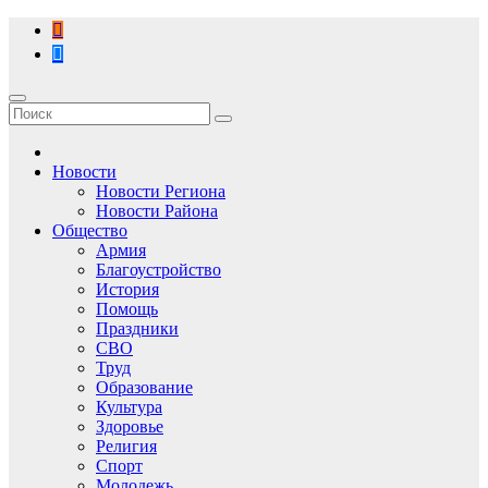
Перейти
к
содержимому
Новости
Новости Региона
Новости Района
Общество
Армия
Благоустройство
История
Помощь
Праздники
СВО
Труд
Образование
Культура
Здоровье
Религия
Спорт
Молодежь