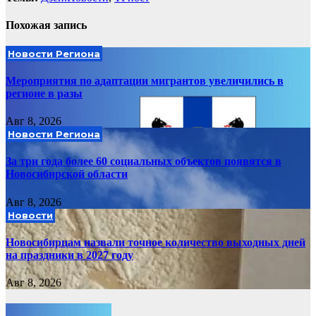
Похожая запись
Новости Региона
Мероприятия по адаптации мигрантов увеличились в
регионе в разы
Авг 8, 2026
Новости Региона
За три года более 60 социальных объектов появятся в
Новосибирской области
Авг 8, 2026
Новости
Новосибирцам назвали точное количество выходных дней
на праздники в 2027 году
Авг 8, 2026