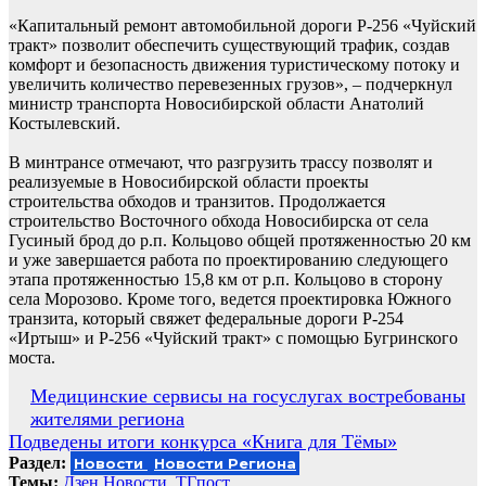
«Капитальный ремонт автомобильной дороги Р-256 «Чуйский
тракт» позволит обеспечить существующий трафик, создав
комфорт и безопасность движения туристическому потоку и
увеличить количество перевезенных грузов», – подчеркнул
министр транспорта Новосибирской области Анатолий
Костылевский.
В минтрансе отмечают, что разгрузить трассу позволят и
реализуемые в Новосибирской области проекты
строительства обходов и транзитов. Продолжается
строительство Восточного обхода Новосибирска от села
Гусиный брод до р.п. Кольцово общей протяженностью 20 км
и уже завершается работа по проектированию следующего
этапа протяженностью 15,8 км от р.п. Кольцово в сторону
села Морозово. Кроме того, ведется проектировка Южного
транзита, который свяжет федеральные дороги Р-254
«Иртыш» и Р-256 «Чуйский тракт» с помощью Бугринского
моста.
Навигация
Медицинские сервисы на госуслугах востребованы
жителями региона
по
Подведены итоги конкурса «Книга для Тёмы»
записям
Раздел:
Новости
Новости Региона
Темы:
Дзен.Новости
,
ТГпост