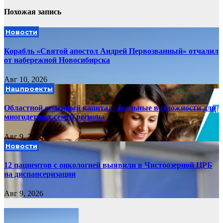
Похожая запись
Новости
Корабль «Святой апостол Андрей Первозванный» отчалил
от набережной Новосибирска
Авг 10, 2026
Нацпроекты
Областной семейный капитал: реальные возможности для
многодетных семей региона
Авг 9, 2026
Новости
12 пациентов с онкологией выявили в Чистоозерной ЦРБ
на диспансеризации
Авг 9, 2026