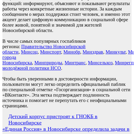
функций: информируют, объясняют и показывают результаты
работы через конкретные жизненные истории. За каждым
сообщением о мерах поддержки стоит человек, и именно этот
акцент делает цифровую коммуникацию в социальной сфере
более живой, понятной и значимой для жителей
Новосибирской области.
В числе самых популярных госпабликов
региона:
Правительство Новосибирской
области
,
Минсоц
,
Минспорт
,
Минобр
,
Минздрав
,
Минкульт
,
Ми
города
Новосибирска
,
Минприроды
,
Минтранс
,
Минсельхоз
,
Минрегп
молодёжной политики НСО
.
Чтобы быть уверенными в достоверности информации,
пользователи могут легко определить официальный паблик
по специальной отметке «Госорганизация» в социальной сети
«ВКонтакте». Эта метка подтверждает подлинность
источника и помогает не перепутать его с неофициальными
страницами.
Навигация
Детский корпус пристроят к ГНОКБ в
Новосибирске
по
«Единая Россия» в Новосибирске определила задачи в
записям