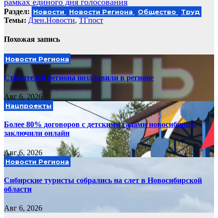
рамках единого дня голосования
Раздел:
Новости
Новости Региона
Общество
Труд
Темы:
Дзен.Новости
,
ТГпост
Похожая запись
Новости Региона
Строителей региона поздравили в регионе
Авг 6, 2026
Нацпроекты
Более 80% договоров с детскими садами новосибирцы
заключили онлайн
Авг 6, 2026
Новости Региона
Сибирские туристы собрались на слет в Новосибирской
области
Авг 6, 2026