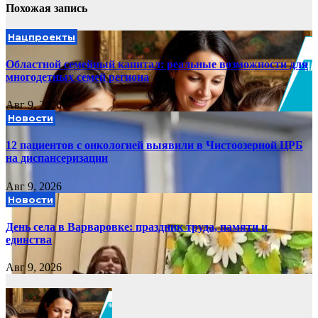
Похожая запись
Нацпроекты
Областной семейный капитал: реальные возможности для
многодетных семей региона
Авг 9, 2026
Новости
12 пациентов с онкологией выявили в Чистоозерной ЦРБ
на диспансеризации
Авг 9, 2026
Новости
День села в Варваровке: праздник труда, памяти и
единства
Авг 9, 2026