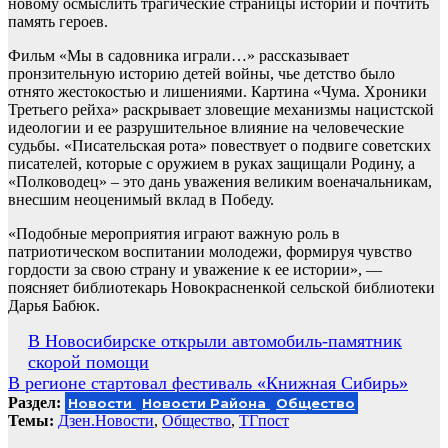
новому осмыслить трагические страницы истории и почтить
память героев.
Фильм «Мы в садовника играли…» рассказывает
пронзительную историю детей войны, чье детство было
отнято жестокостью и лишениями. Картина «Чума. Хроники
Третьего рейха» раскрывает зловещие механизмы нацистской
идеологии и ее разрушительное влияние на человеческие
судьбы. «Писательская рота» повествует о подвиге советских
писателей, которые с оружием в руках защищали Родину, а
«Полководец» – это дань уважения великим военачальникам,
внесшим неоценимый вклад в Победу.
«Подобные мероприятия играют важную роль в
патриотическом воспитании молодежи, формируя чувство
гордости за свою страну и уважение к ее истории», —
поясняет библиотекарь Новокрасненкой сельской библиотеки
Дарья Бабюк.
Навигация
В Новосибирске открыли автомобиль-памятник
скорой помощи
по
В регионе стартовал фестиваль «Книжная Сибирь»
записям
Раздел:
Новости
Новости Района
Общество
Темы:
Дзен.Новости
,
Общество
,
ТГпост