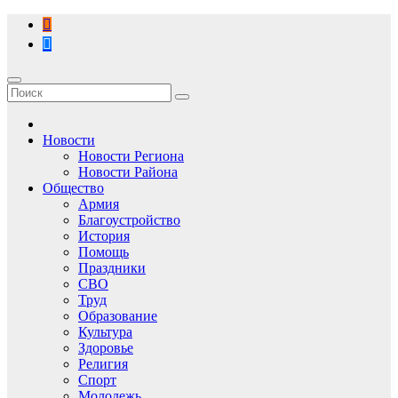
Перейти
к
содержимому
Новости
Новости Региона
Новости Района
Общество
Армия
Благоустройство
История
Помощь
Праздники
СВО
Труд
Образование
Культура
Здоровье
Религия
Спорт
Молодежь