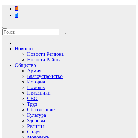
Перейти
к
содержимому
Новости
Новости Региона
Новости Района
Общество
Армия
Благоустройство
История
Помощь
Праздники
СВО
Труд
Образование
Культура
Здоровье
Религия
Спорт
Молодежь