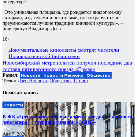
литературе.
«Это уникальная площадка, где рождается диалог между
авторами, издателями и читателями, где сохраняются и
преумножаются лучшие традиции книжной культуры», –
подчеркнул Владимир Деев.
16+
Навигация
Документальные киноленты смотрят читатели
Новокрасненской библиотеки
по
Новосибирский метрополитен получил последние два
записям
состава пятивагонного поезда «Ермак»
Раздел:
Новости
Новости Региона
Общество
Темы:
Дзен.Новости
,
Общество
,
ТГпост
Похожая запись
Новости
В ЖК «Гренландия» впервые клиентские дни от крупного
девелопера — группы компаний «СОЮЗ»
Авг 7, 2026