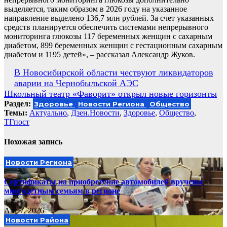
выделяется, таким образом в 2026 году на указанное
направление выделено 136,7 млн рублей. За счет указанных
средств планируется обеспечить системами непрерывного
мониторинга глюкозы 117 беременных женщин с сахарным
диабетом, 899 беременных женщин с гестационным сахарным
диабетом и 1195 детей», – рассказал Александр Жуков.
Навигация
В Новосибирской области чествуют ликвидаторов
аварии на Чернобыльской АЭС
по
Школьный театр «Фаворит» открыл новые горизонты
записям
Раздел:
Здоровье
Новости Региона
Общество
Темы:
Актуально
,
Дзен.Новости
,
Здоровье
,
Общество
,
ТГпост
Похожая запись
Новости Региона
Сертификаты на приобретение автомобилей вручены
многодетным семьям в регионе
Авг 7, 2026
Новости Района