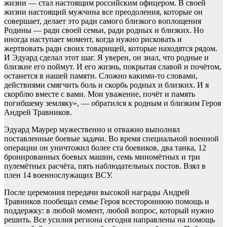
жизни — стал настоящим российским офицером. В своей
жизни настоящий мужчина все преодоления, которые он
совершает, делает это ради самого близкого воплощения
Родины — ради своей семьи, ради родных и близких. Но
иногда наступает момент, когда нужно рисковать и
жертвовать ради своих товарищей, которые находятся рядом.
И Эдуард сделал этот шаг. Я уверен, он знал, что родные и
близкие его поймут. И его жизнь, покрытая славой и почётом,
останется в нашей памяти. Сложно какими-то словами,
действиями смягчить боль и скорбь родных и близких. И я
скорблю вместе с вами. Мои уважение, почёт и память
погибшему земляку», — обратился к родным и близким Героя
Андрей Травников.
Эдуард Маурер мужественно и отважно выполнял
поставленные боевые задачи. Во время специальной военной
операции он уничтожил более ста боевиков, два танка, 12
бронированных боевых машин, семь миномётных и три
пулемётных расчёта, пять наблюдательных постов. Взял в
плен 14 военнослужащих ВСУ.
После церемония передачи высокой награды Андрей
Травников пообещал семье Героя всестороннюю помощь и
поддержку: в любой момент, любой вопрос, который нужно
решить. Все усилия региона сегодня направлены на помощь