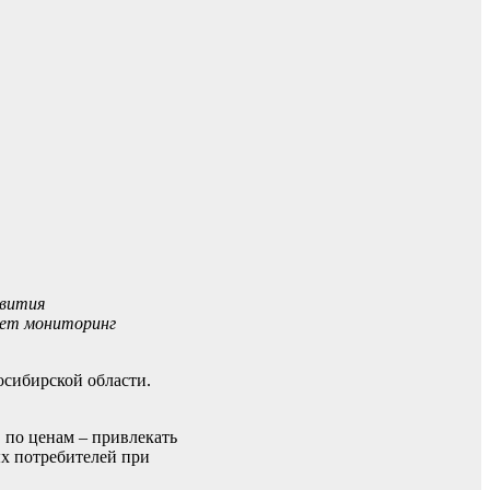
звития
яет мониторинг
осибирской области.
 по ценам – привлекать
ых потребителей при