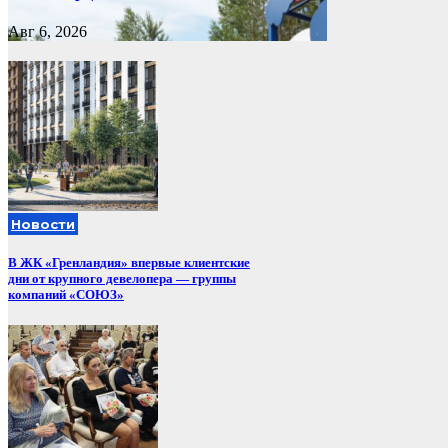
Авг 6, 2026
Новости
В ЖК «Гренландия» впервые клиентские
дни от крупного девелопера — группы
компаний «СОЮЗ»