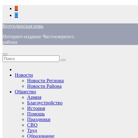
Перейти
к
содержимому
Кулундинская новь
Интернет-издание Чистоозерного
района
Новости
Новости Региона
Новости Района
Общество
Армия
Благоустройство
История
Помощь
Праздники
СВО
Труд
Образование