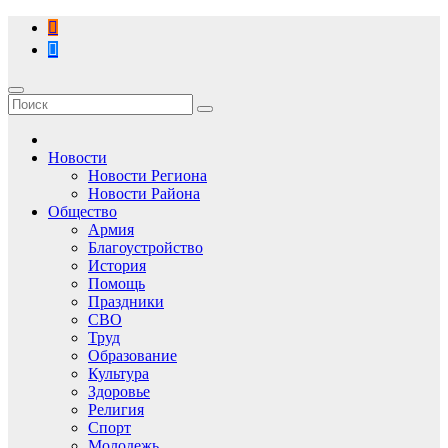
Перейти
к
содержимому
Новости
Новости Региона
Новости Района
Общество
Армия
Благоустройство
История
Помощь
Праздники
СВО
Труд
Образование
Культура
Здоровье
Религия
Спорт
Молодежь