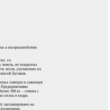
иты и воспроизводства
ыс. га.
х земель, не покрытых
ти лесов, улучшению их
лексей Бугаков.
ртных сеянцев и саженцев
х. Предприятиями
олее 300 кг – семена с
а сосны и кедра.
ту запланировано на
едусмотрено