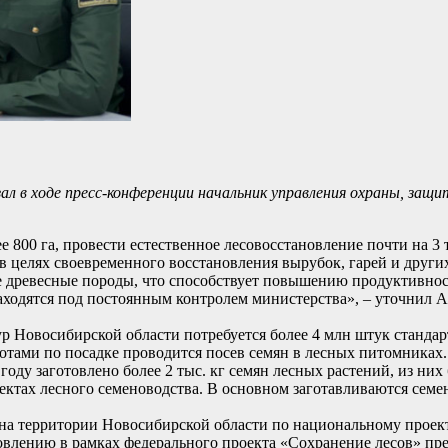
зал в ходе пресс-конференции начальник управления охраны, защ
 800 га, провести естественное лесовосстановление почти на 3 т
в целях своевременного восстановления вырубок, гарей и други
 древесные породы, что способствует повышению продуктивнос
аходятся под постоянным контролем министерства», – уточнил А
р Новосибирской области потребуется более 4 млн штук станда
ботами по посадке проводится посев семян в лесных питомника
у заготовлено более 2 тыс. кг семян лесных растений, из них б
тах лесного семеноводства. В основном заготавливаются семен
на территории Новосибирской области по национальному проек
овлению в рамках федерального проекта «Сохранение лесов» пр