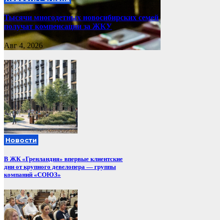
Тысячи многодетных новосибирских семей
получат компенсации за ЖКУ
Авг 4, 2026
Новости
В ЖК «Гренландия» впервые клиентские
дни от крупного девелопера — группы
компаний «СОЮЗ»