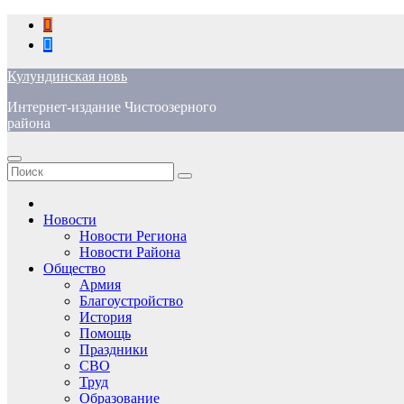
Перейти
к
содержимому
Кулундинская новь
Интернет-издание Чистоозерного
района
Новости
Новости Региона
Новости Района
Общество
Армия
Благоустройство
История
Помощь
Праздники
СВО
Труд
Образование