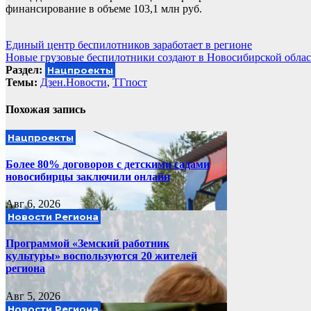
финансирование в объеме 103,1 млн руб.
Навигация
Единый центр беспилотников заработает в регионе
Новые грузовые беспилотники создают в Новосибирской обла
по
Раздел:
Нацпроекты
записям
Темы:
Дзен.Новости
,
ТГпост
Похожая запись
Нацпроекты
Более 80% договоров с детскими садами
новосибирцы заключили онлайн
Авг 6, 2026
Новости Региона
Программой «Земский работник
культуры» воспользуются 20 жителей
региона
Авг 5, 2026
Новости Региона