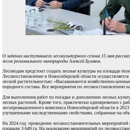
О задачах наступившего лесокультурного сезона 15 мая расска
лесов регионального минприроды Алексей Бугаков.
Лесоводам предстоит создать лесные культуры на площади более
Лесовосстановление в Новосибирской области осуществляется 
лесной растительностью: «Высаживаются хозяйственно-ценные
породного состава. Все мероприятия по лесовосстановлению н
Для выполнения работ по посадке и дополнению лесных культу
лесных растений. Кроме того, практически одновременно с ра
лесопромышленного комплекса Новосибирской области в 2023 год
улучшенными наследственными свойствами, собранные на объек
На 2024 год проведение лесовосстановительных мероприятий 
площади 3 649 га. На реализацию мероприятий по лесовосстан