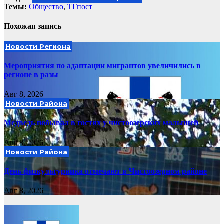
Темы:
Общество
,
ТГпост
Похожая запись
Новости Региона
Мероприятия по адаптации мигрантов увеличились в
регионе в разы
Авг 8, 2026
Новости Района
Медведь побывал в гостях у чистоозерских малышей
Авг 8, 2026
Новости Района
День физкультурника отмечают в Чистоозерном районе
Авг 8, 2026