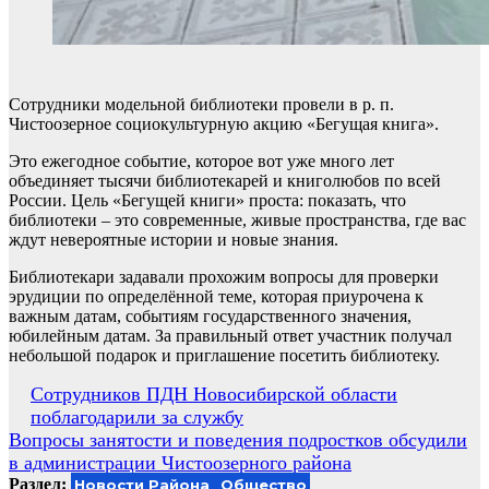
Сотрудники модельной библиотеки провели в р. п.
Чистоозерное социокультурную акцию «Бегущая книга».
Это ежегодное событие, которое вот уже много лет
объединяет тысячи библиотекарей и книголюбов по всей
России. Цель «Бегущей книги» проста: показать, что
библиотеки – это современные, живые пространства, где вас
ждут невероятные истории и новые знания.
Библиотекари задавали прохожим вопросы для проверки
эрудиции по определённой теме, которая приурочена к
важным датам, событиям государственного значения,
юбилейным датам. За правильный ответ участник получал
небольшой подарок и приглашение посетить библиотеку.
Навигация
Сотрудников ПДН Новосибирской области
поблагодарили за службу
по
Вопросы занятости и поведения подростков обсудили
записям
в администрации Чистоозерного района
Раздел:
Новости Района
Общество