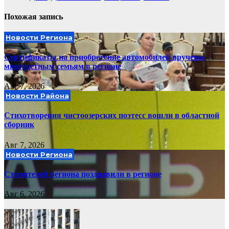
Похожая запись
Новости Региона
Сертификаты на приобретение автомобилей вручены
многодетным семьям в регионе
Авг 7, 2026
Новости Района
Стихотворения чистоозерских поэтесс вошли в областной
сборник
Авг 7, 2026
Новости Региона
Строителей региона поздравили в регионе
Авг 6, 2026