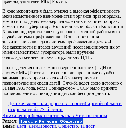
правонарушителей МВД России.
В ходе мероприятия была отмечена высокая эффективность
межведомственного взаимодействия органов правопорядка,
комиссий по делам несовершеннолетних и защите их прав.
Заместитель губернатора Новосибирской области Константин
Хальзов подчеркнул ключевую роль слаженной работы всех
служб системы профилактики. В знак признания
значительного вклада в систему профилактики детской
безнадзорности и правонарушений несовершеннолетних от
имени заместителя губернатора были вручены
благодарственные письма сотрудникам ПДН.
Подразделения по делам несовершеннолетних (ПДН) в
системе МВД России – это специализированные службы,
занимающиеся профилактикой безнадзорности и
правонарушений среди детей. Служба ведет свою историю с
31 мая 1935 года, когда Совнаркомом СССР было принято
постановление о ликвидации детской беспризорности.
Навигация
Детская железная дорога в Новосибирской области
открыла свой 22-й сезон
по
Книжная пробежка состоялась в Чистоозерном
записям
Раздел:
Новости Региона
Общество
Темы:
Дети
,
Дзен.Новости
,
Общество
,
ТГпост