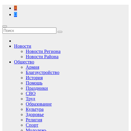
Перейти
к
содержимому
Новости
Новости Региона
Новости Района
Общество
Армия
Благоустройство
История
Помощь
Праздники
СВО
Труд
Образование
Культура
Здоровье
Религия
Спорт
Молодежь