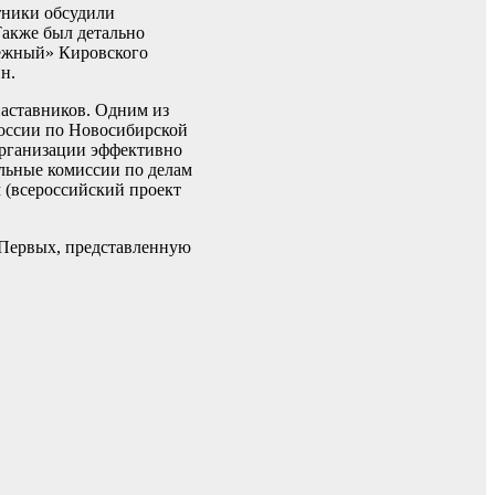
тники обсудили
Также был детально
дежный» Кировского
йн.
наставников. Одним из
России по Новосибирской
организации эффективно
льные комиссии по делам
 (всероссийский проект
 Первых, представленную