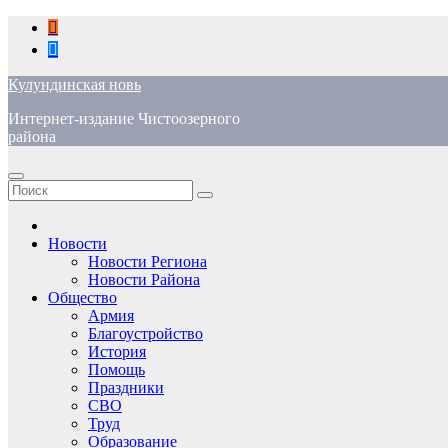
Перейти
к
содержимому
Кулундинская новь
Интернет-издание Чистоозерного
района
Новости
Новости Региона
Новости Района
Общество
Армия
Благоустройство
История
Помощь
Праздники
СВО
Труд
Образование