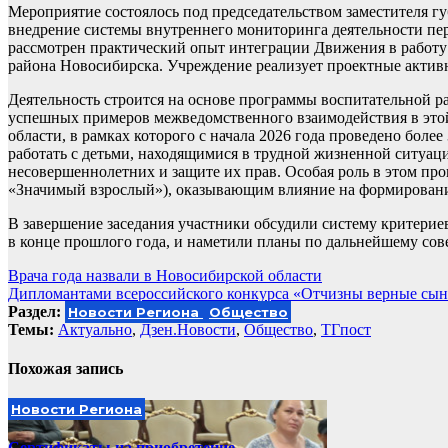
Мероприятие состоялось под председательством заместителя г
внедрение системы внутреннего мониторинга деятельности пе
рассмотрен практический опыт интеграции Движения в рабо
района Новосибирска. Учреждение реализует проектные активн
Деятельность строится на основе программы воспитательной р
успешных примеров межведомственного взаимодействия в это
области, в рамках которого с начала 2026 года проведено бо
работать с детьми, находящимися в трудной жизненной ситуа
несовершеннолетних и защите их прав. Особая роль в этом пр
«Значимый взрослый»), оказывающим влияние на формировани
В завершение заседания участники обсудили систему критери
в конце прошлого года, и наметили планы по дальнейшему со
Навигация
Врача года назвали в Новосибирской области
Дипломантами всероссийского конкурса «Отчизны верные сын
по
Раздел:
Новости Региона
Общество
записям
Темы:
Актуально
,
Дзен.Новости
,
Общество
,
ТГпост
Похожая запись
Новости Региона
Сертификаты на приобретение