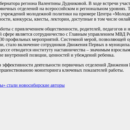
убернатора региона Валентины Дудниковой. В ходе встречи учас
рвичных отделений на всероссийском и региональном уровнях. 
ту учреждений молодежной политики на примере Центра «Моло
ости, конкурсы, квесты, лектории, доступные в том числе онла
аботы с привлечением общественности, родителей, педагогов и 
й сфере является сотрудничество с Главным управлением МВД 
лее 30 профильных мероприятий. Системной мерой, позволяющей 
ции, стало включение сотрудников Движения Первых в муниципа
оцессе отводится институту наставничества – значимым взрослым
е внутренней позиции, ценностей и убеждений ребенка.
ев эффективности деятельности первичных отделений Движения
вершенствованию мониторинга ключевых показателей работы.
ы» стали новосибирские авторы