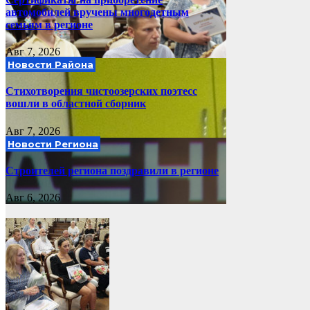
автомобилей вручены многодетным
семьям в регионе
Авг 7, 2026
Новости Района
Стихотворения чистоозерских поэтесс
вошли в областной сборник
Авг 7, 2026
Новости Региона
Строителей региона поздравили в регионе
Авг 6, 2026