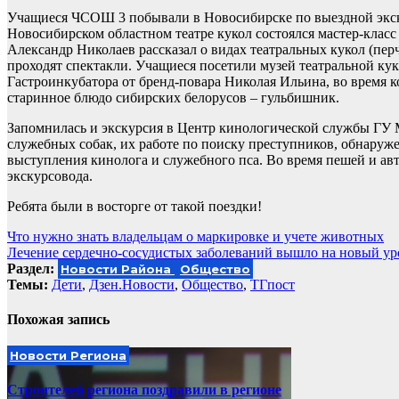
Учащиеся ЧСОШ 3 побывали в Новосибирске по выездной экску
Новосибирском областном театре кукол состоялся мастер-класс
Александр Николаев рассказал о видах театральных кукол (пер
проходят спектакли. Учащиеся посетили музей театральной ку
Гастроинкубатора от бренд-повара Николая Ильина, во время 
старинное блюдо сибирских белорусов – гульбишник.
Запомнилась и экскурсия в Центр кинологической службы ГУ 
служебных собак, их работе по поиску преступников, обнаруже
выступления кинолога и служебного пса. Во время пешей и авт
экскурсовода.
Ребята были в восторге от такой поездки!
Навигация
Что нужно знать владельцам о маркировке и учете животных
Лечение сердечно-сосудистых заболеваний вышло на новый ур
по
Раздел:
Новости Района
Общество
записям
Темы:
Дети
,
Дзен.Новости
,
Общество
,
ТГпост
Похожая запись
Новости Региона
Строителей региона поздравили в регионе