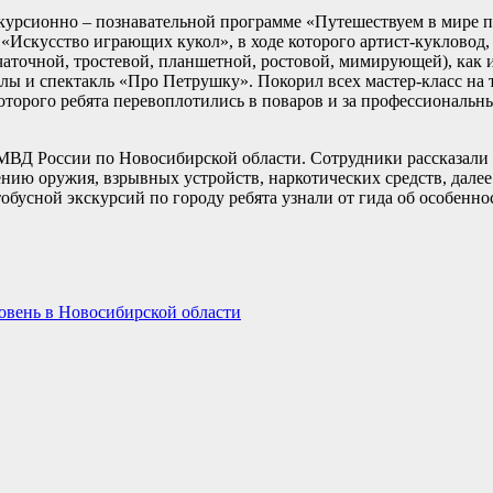
рсионно – познавательной программе «Путешествуем в мире пр
 «Искусство играющих кукол», в ходе которого артист-кукловод
чаточной, тростевой, планшетной, ростовой, мимирующей), как 
клы и спектакль «Про Петрушку». Покорил всех мастер-класс на
которого ребята перевоплотились в поваров и за профессиональ
МВД России по Новосибирской области. Сотрудники рассказали
нию оружия, взрывных устройств, наркотических средств, далее
обусной экскурсий по городу ребята узнали от гида об особенно
овень в Новосибирской области