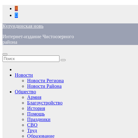
Перейти
к
содержимому
Кулундинская новь
Интернет-издание Чистоозерного
района
Новости
Новости Региона
Новости Района
Общество
Армия
Благоустройство
История
Помощь
Праздники
СВО
Труд
Образование