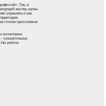
офессий». Так, в
, ведущий мастер сцены
ими управлять и как
 территории
ным столом приготовили
 о воспитании
 – показательные
стях работы