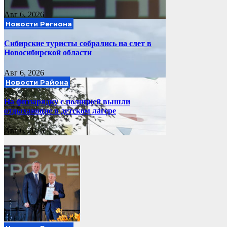
Авг 6, 2026
Новости Региона
Сибирские туристы собрались на слет в
Новосибирской области
Авг 6, 2026
Новости Района
На физзарядку с полицией вышли
отдыхающие в детском лагере
Авг 6, 2026