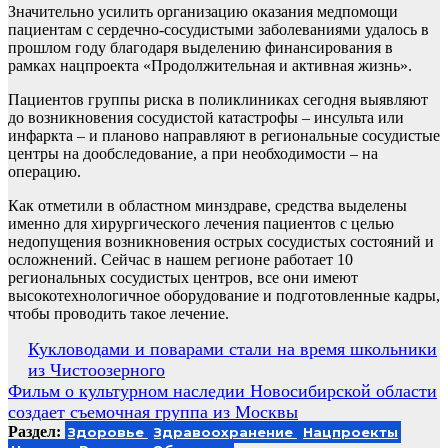
Значительно усилить организацию оказания медпомощи
пациентам с сердечно-сосудистыми заболеваниями удалось в
прошлом году благодаря выделению финансирования в
рамках нацпроекта «Продолжительная и активная жизнь».
Пациентов группы риска в поликлиниках сегодня выявляют
до возникновения сосудистой катастрофы – инсульта или
инфаркта – и планово направляют в региональные сосудистые
центры на дообследование, а при необходимости – на
операцию.
Как отметили в областном минздраве, средства выделены
именно для хирургического лечения пациентов с целью
недопущения возникновения острых сосудистых состояний и
осложнений. Сейчас в нашем регионе работает 10
региональных сосудистых центров, все они имеют
высокотехнологичное оборудование и подготовленные кадры,
чтобы проводить такое лечение.
Навигация
Кукловодами и поварами стали на время школьники
из Чистоозерного
по
Фильм о культурном наследии Новосибирской области
записям
создает съемочная группа из Москвы
Раздел:
Здоровье
Здравоохранение
Нацпроекты