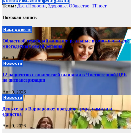
Новости Региона
Общество
Темы:
Дзен.Новости
,
Здоровье
,
Общество
,
ТГпост
Похожая запись
Нацпроекты
Областной семейный капитал: реальные возможности для
многодетных семей региона
Авг 9, 2026
Новости
12 пациентов с онкологией выявили в Чистоозерной ЦРБ
на диспансеризации
Авг 9, 2026
Новости
День села в Варваровке: праздник труда, памяти и
единства
Авг 9, 2026