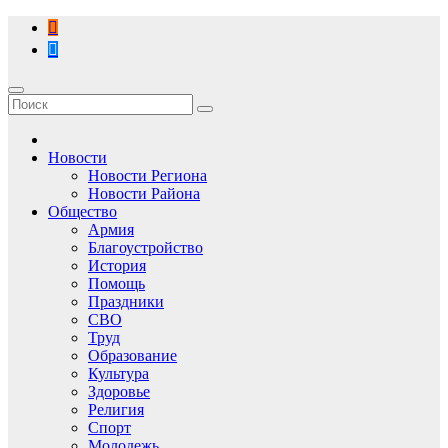
Перейти
к
содержимому
Новости
Новости Региона
Новости Района
Общество
Армия
Благоустройство
История
Помощь
Праздники
СВО
Труд
Образование
Культура
Здоровье
Религия
Спорт
Молодежь