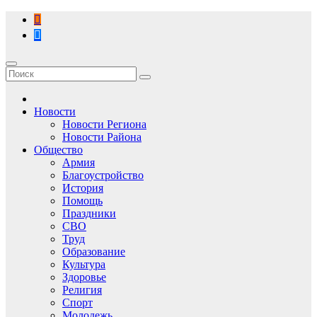
Перейти
к
содержимому
Новости
Новости Региона
Новости Района
Общество
Армия
Благоустройство
История
Помощь
Праздники
СВО
Труд
Образование
Культура
Здоровье
Религия
Спорт
Молодежь