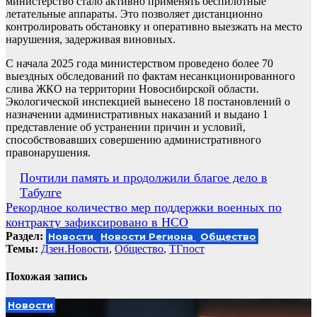
министерство стало активно применять беспилотные
летательные аппараты. Это позволяет дистанционно
контролировать обстановку и оперативно выезжать на место
нарушения, задерживая виновных.
С начала 2025 года министерством проведено более 70
выездных обследований по фактам несанкционированного
слива ЖКО на территории Новосибирской области.
Экологической инспекцией вынесено 18 постановлений о
назначении административных наказаний и выдано 1
представление об устранении причин и условий,
способствовавших совершению административного
правонарушения.
Навигация
Почтили память и продолжили благое дело в
Табулге
по
Рекордное количество мер поддержки военных по
записям
контракту зафиксировано в НСО
Раздел:
Новости
Новости Региона
Общество
Темы:
Дзен.Новости
,
Общество
,
ТГпост
Похожая запись
Новости