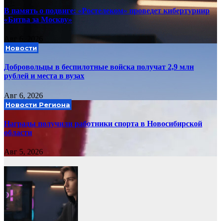
В память о подвиге: «Ростелеком» проведет кибертурнир
«Битва за Москву»
Авг 6, 2026
Новости
Добровольцы в беспилотные войска получат 2,9 млн
рублей и места в вузах
Авг 6, 2026
Новости Региона
Награды получили работники спорта в Новосибирской
области
Авг 5, 2026