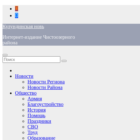
Перейти
к
содержимому
Кулундинская новь
Интернет-издание Чистоозерного
района
Новости
Новости Региона
Новости Района
Общество
Армия
Благоустройство
История
Помощь
Праздники
СВО
Труд
Образование