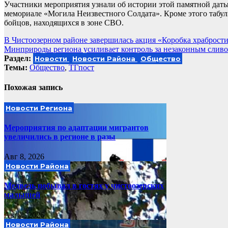
Участники мероприятия узнали об истории этой памятной даты,
мемориале «Могила Неизвестного Солдата». Кроме этого табу
бойцов, находящихся в зоне СВО.
Навигация
В Чистоозерном районе завершилась акция «Коробка храброст
Минприроды региона усиливает контроль за незаконным сливо
по
Раздел:
Новости
Новости Района
Общество
записям
Темы:
Общество
,
ТГпост
Похожая запись
Новости Региона
Мероприятия по адаптации мигрантов
увеличились в регионе в разы
Авг 8, 2026
Новости Района
Медведь побывал в гостях у чистоозерских
малышей
Авг 8, 2026
Новости Района