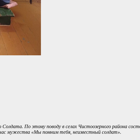
о Солдата. По этому поводу в селах Чистоозерного района сос
л час мужества «Мы помним тебя, неизвестный солдат».