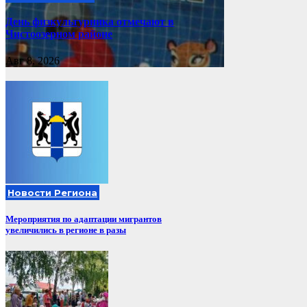
День физкультурника отмечают в
Чистоозерном районе
Авг 8, 2026
Новости Региона
Мероприятия по адаптации мигрантов
увеличились в регионе в разы