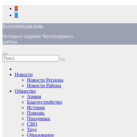
Перейти
к
содержимому
Кулундинская новь
Интернет-издание Чистоозерного
района
Новости
Новости Региона
Новости Района
Общество
Армия
Благоустройство
История
Помощь
Праздники
СВО
Труд
Образование