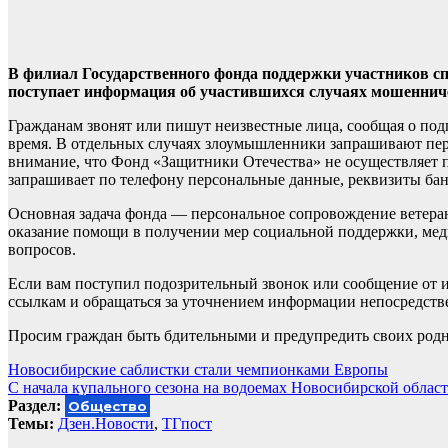
В филиал Государственного фонда поддержки участников с
поступает информация об участившихся случаях мошеннич
Гражданам звонят или пишут неизвестные лица, сообщая о под
время. В отдельных случаях злоумышленники запрашивают пер
внимание, что Фонд «Защитники Отечества» не осуществляет 
запрашивает по телефону персональные данные, реквизиты б
Основная задача фонда — персональное сопровождение ветера
оказание помощи в получении мер социальной поддержки, ме
вопросов.
Если вам поступил подозрительный звонок или сообщение от и
ссылкам и обращаться за уточнением информации непосредств
Просим граждан быть бдительными и предупредить своих род
Навигация
Новосибирские саблистки стали чемпионками Европы
С начала купального сезона на водоемах Новосибирской област
по
Раздел:
Общество
записям
Темы:
Дзен.Новости
,
ТГпост