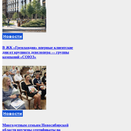
Новости
В ЖК «Гренландия» впервые клиентские
дни от крупного девелопера — группы
компаний «СОЮЗ»
Новости
Многодетным семьям Новосибирской
области вручены сертификаты на