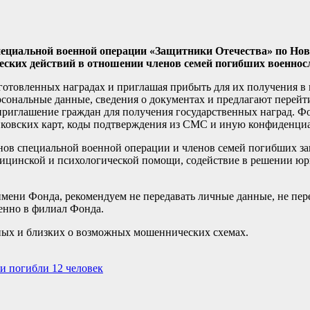
пециальной военной операции «Защитники Отечества» по Нов
еских действий в отношении членов семей погибших военно
готовленных наградах и приглашая прибыть для их получения в 
сональные данные, сведения о документах и предлагают перейт
приглашение граждан для получения государственных наград. Ф
анковских карт, коды подтверждения из СМС и иную конфиденц
нов специальной военной операции и членов семей погибших за
дицинской и психологической помощи, содействие в решении ю
мени Фонда, рекомендуем не передавать личные данные, не пер
енно в филиал Фонда.
ных и близких о возможных мошеннических схемах.
и погибли 12 человек