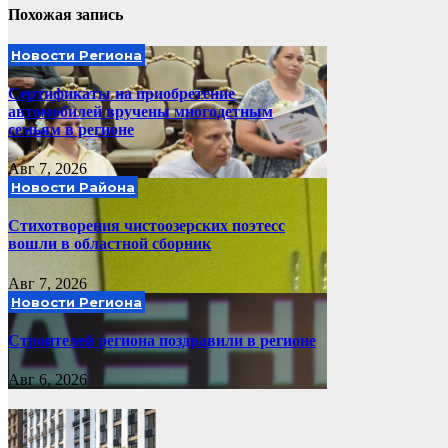
Похожая запись
Новости Региона
Сертификаты на приобретение
автомобилей вручены многодетным
семьям в регионе
Авг 7, 2026
Новости Района
Стихотворения чистоозерских поэтесс
вошли в областной сборник
Авг 7, 2026
Новости Региона
Строителей региона поздравили в регионе
Авг 6, 2026