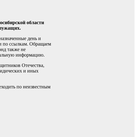
осибирской области
служащих.
назначенные день и
и по ссылкам. Обращаем
онд также не
иальную информацию.
щитников Отечества,
ридических и иных
еходить по неизвестным