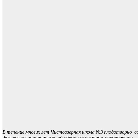
В течение многих лет Чистоозерная школа №3 плодотворно сот
делятся воспоминаниями об одном совместном мероприятии.