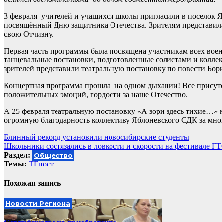
3 февраля учителей и учащихся школы пригласили в поселок 
посвящённый Дню защитника Отечества. Зрителям представилас
свою Отчизну.
Первая часть программы была посвящена участникам всех воен
танцевальные постановки, подготовленные солистами и колле
зрителей представили театральную постановку по повести Бор
Концертная программа прошла на одном дыхании! Все присут
положительных эмоций, гордости за наше Отечество.
А 25 февраля театральную постановку «А зори здесь тихие…» н
огромную благодарность коллективу Яблоневского СДК за мног
Навигация
Блинный рекорд установили новосибирские студенты
Школьники состязались в ловкости и скорости на фестивале Г
по
Раздел:
Общество
записям
Темы:
ТГпост
Похожая запись
Новости Региона