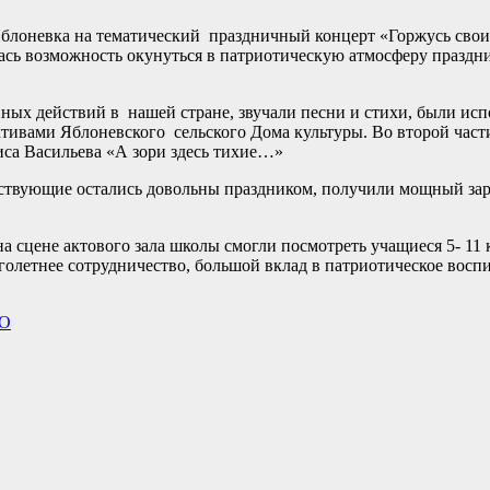
Яблоневка на тематический праздничный концерт «Горжусь свои
ь возможность окунуться в патриотическую атмосферу праздник
ных действий в нашей стране, звучали песни и стихи, были ис
ктивами Яблоневского сельского Дома культуры. Во второй час
иса Васильева «А зори здесь тихие…»
ствующие остались довольны праздником, получили мощный зар
а сцене актового зала школы смогли посмотреть учащиеся 5- 11
олетнее сотрудничество, большой вклад в патриотическое восп
ТО