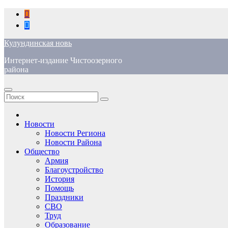
Перейти
к
содержимому
Кулундинская новь
Интернет-издание Чистоозерного
района
Новости
Новости Региона
Новости Района
Общество
Армия
Благоустройство
История
Помощь
Праздники
СВО
Труд
Образование