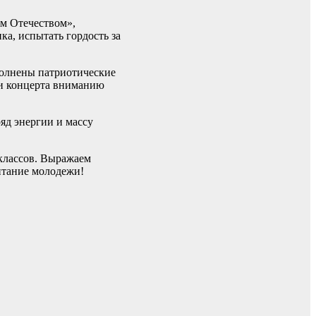
м Отечеством»,
а, испытать гордость за
полнены патриотические
ти концерта вниманию
яд энергии и массу
 классов. Выражаем
итание молодежи!