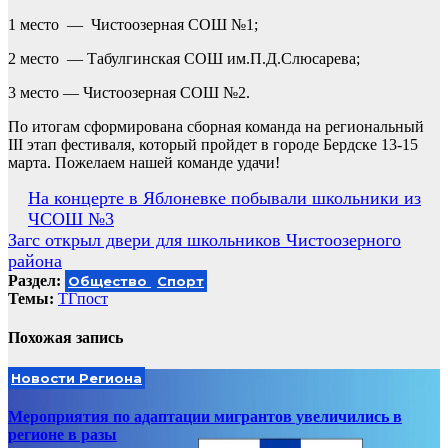
1 место — Чистоозерная СОШ №1;
2 место — Табулгинская СОШ им.П.Д.Слюсарева;
3 место — Чистоозерная СОШ №2.
По итогам сформирована сборная команда на региональный
III этап фестиваля, который пройдет в городе Бердске 13-15
марта. Пожелаем нашей команде удачи!
Навигация
На концерте в Яблоневке побывали школьники из
ЧСОШ №3
по
Загс открыл двери для школьников Чистоозерного
записям
района
Раздел:
Общество
Спорт
Темы:
ТГпост
Похожая запись
Новости Региона
Мероприятия по адаптации мигрантов увеличились в
регионе в разы