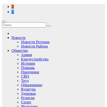
Перейти
к
содержимому
Новости
Новости Региона
Новости Района
Общество
Армия
Благоустройство
История
Помощь
Праздники
СВО
Труд
Образование
Культура
Здоровье
Религия
Спорт
Молодежь