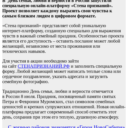
В День семьи, любви и верности в России запустили
специальную онлайн-платформу «Стена признаний».
Проект позволяет каждому выразить свои чувства к
самым близким людям в цифровом формате.
«Стена признаний» представляет собой уникальную
интернет-платформу, созданную специально для выражения
чувств в важный семейный праздник. Особенностью проекта
является его доступность – оставить послание может любой
желающий, независимо от места проживания или
технических навыков.
Для участия в акции необходимо зайти
на сайт
СТЕНАПРИЗНАНИЙ.РФ
и заполнить специальную
форму. Любой желающий может написать теплые слова или
сердечное поздравление, указать адресата и загрузить
семейную фотографию.
Традиционно День семьи, любви и верности отмечается
в России 8 июля. Праздник, посвященный памяти святых
Петра и Февронии Муромских, стал символом семейных
ценностей и крепких супружеских отношений. Новая онлайн-
платформа предлагает современный способ отметить этот
день, сохранив при этом его теплую, душевную атмосферу.
Навигация
С жизнью районов знакомятся «Герои НовоСибири»