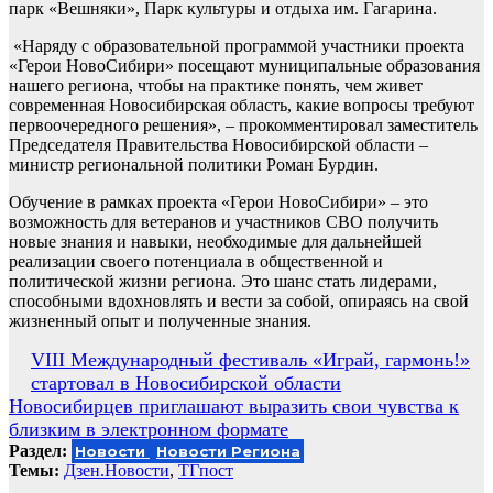
парк «Вешняки», Парк культуры и отдыха им. Гагарина.
«Наряду с образовательной программой участники проекта
«Герои НовоСибири» посещают муниципальные образования
нашего региона, чтобы на практике понять, чем живет
современная Новосибирская область, какие вопросы требуют
первоочередного решения», – прокомментировал заместитель
Председателя Правительства Новосибирской области –
министр региональной политики Роман Бурдин.
Обучение в рамках проекта «Герои НовоСибири» – это
возможность для ветеранов и участников СВО получить
новые знания и навыки, необходимые для дальнейшей
реализации своего потенциала в общественной и
политической жизни региона. Это шанс стать лидерами,
способными вдохновлять и вести за собой, опираясь на свой
жизненный опыт и полученные знания.
Навигация
VIII Международный фестиваль «Играй, гармонь!»
стартовал в Новосибирской области
по
Новосибирцев приглашают выразить свои чувства к
записям
близким в электронном формате
Раздел:
Новости
Новости Региона
Темы:
Дзен.Новости
,
ТГпост