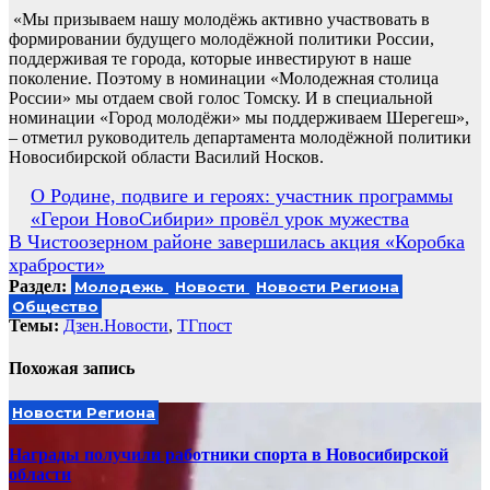
«Мы призываем нашу молодёжь активно участвовать в
формировании будущего молодёжной политики России,
поддерживая те города, которые инвестируют в наше
поколение. Поэтому в номинации «Молодежная столица
России» мы отдаем свой голос Томску. И в специальной
номинации «Город молодёжи» мы поддерживаем Шерегеш»,
– отметил руководитель департамента молодёжной политики
Новосибирской области Василий Носков.
Навигация
О Родине, подвиге и героях: участник программы
«Герои НовоСибири» провёл урок мужества
по
В Чистоозерном районе завершилась акция «Коробка
записям
храбрости»
Раздел:
Молодежь
Новости
Новости Региона
Общество
Темы:
Дзен.Новости
,
ТГпост
Похожая запись
Новости Региона
Награды получили работники спорта в Новосибирской
области