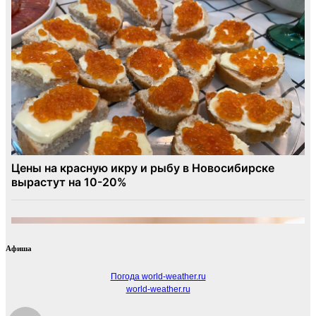
Афиша
Погода world-weather.ru
world-weather.ru