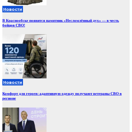
Новости
В Краснообске появится памятник «Несломлённый дух» — в честь
бойцов СВО!
Новости
Комфорт для героев: адаптивную одежду получают ветераны СВО в
регионе