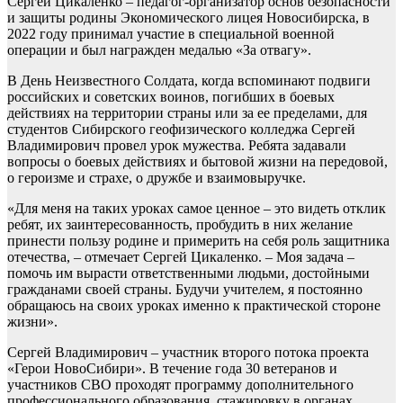
Сергей Цикаленко – педагог-организатор основ безопасности
и защиты родины Экономического лицея Новосибирска, в
2022 году принимал участие в специальной военной
операции и был награжден медалью «За отвагу».
В День Неизвестного Солдата, когда вспоминают подвиги
российских и советских воинов, погибших в боевых
действиях на территории страны или за ее пределами, для
студентов Сибирского геофизического колледжа Сергей
Владимирович провел урок мужества. Ребята задавали
вопросы о боевых действиях и бытовой жизни на передовой,
о героизме и страхе, о дружбе и взаимовыручке.
«Для меня на таких уроках самое ценное – это видеть отклик
ребят, их заинтересованность, пробудить в них желание
принести пользу родине и примерить на себя роль защитника
отечества, – отмечает Сергей Цикаленко. – Моя задача –
помочь им вырасти ответственными людьми, достойными
гражданами своей страны. Будучи учителем, я постоянно
обращаюсь на своих уроках именно к практической стороне
жизни».
Сергей Владимирович – участник второго потока проекта
«Герои НовоСибири». В течение года 30 ветеранов и
участников СВО проходят программу дополнительного
профессионального образования, стажировку в органах