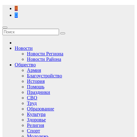
Перейти
к
содержимому
Новости
Новости Региона
Новости Района
Общество
Армия
Благоустройство
История
Помощь
Праздники
СВО
Труд
Образование
Культура
Здоровье
Религия
Спорт
Молодежь