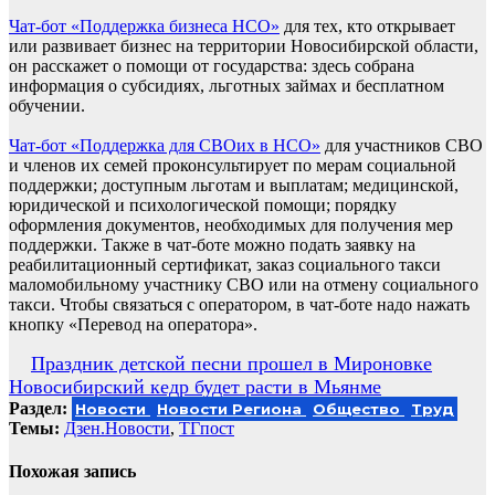
Чат-бот «Поддержка бизнеса НСО»
для тех, кто открывает
или развивает бизнес на территории Новосибирской области,
он расскажет о помощи от государства: здесь собрана
информация о субсидиях, льготных займах и бесплатном
обучении.
Чат-бот «Поддержка для СВОих в НСО»
для участников СВО
и членов их семей проконсультирует по мерам социальной
поддержки; доступным льготам и выплатам; медицинской,
юридической и психологической помощи; порядку
оформления документов, необходимых для получения мер
поддержки. Также в чат-боте можно подать заявку на
реабилитационный сертификат, заказ социального такси
маломобильному участнику СВО или на отмену социального
такси. Чтобы связаться с оператором, в чат-боте надо нажать
кнопку «Перевод на оператора».
Навигация
Праздник детской песни прошел в Мироновке
Новосибирский кедр будет расти в Мьянме
по
Раздел:
Новости
Новости Региона
Общество
Труд
записям
Темы:
Дзен.Новости
,
ТГпост
Похожая запись