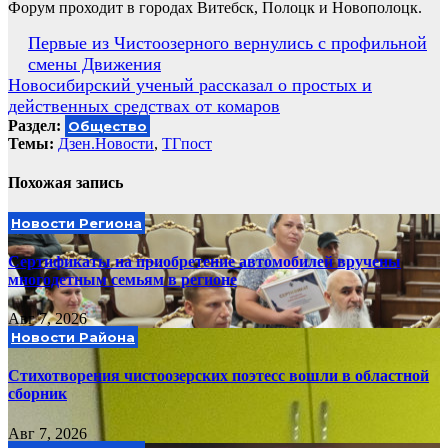
Форум проходит в городах Витебск, Полоцк и Новополоцк.
Навигация
Первые из Чистоозерного вернулись с профильной
смены Движения
по
Новосибирский ученый рассказал о простых и
записям
действенных средствах от комаров
Раздел:
Общество
Темы:
Дзен.Новости
,
ТГпост
Похожая запись
Новости Региона
Сертификаты на приобретение автомобилей вручены
многодетным семьям в регионе
Авг 7, 2026
Новости Района
Стихотворения чистоозерских поэтесс вошли в областной
сборник
Авг 7, 2026