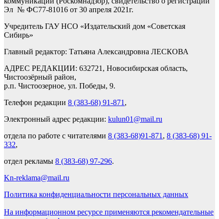
коммуникаций (Роскомнадзор), свидетельство о регистрации
Эл № ФС77-81016 от 30 апреля 2021г.
Учредитель ГАУ НСО «Издательский дом «Советская
Сибирь»
Главный редактор: Татьяна Александровна ЛЕСКОВА
АДРЕС РЕДАКЦИИ: 632721, Новосибирская область,
Чистоозёрный район,
р.п. Чистоозерное, ул. Победы, 9.
Телефон редакции
8 (383-68) 91-871
,
Электронный адрес редакции:
kulun01@mail.ru
отдела по работе с читателями
8 (383-68)91-871
,
8 (383-68) 91-
332
,
отдел рекламы
8 (383-68) 97-296
.
Kn-reklama@mail.ru
Политика конфиденциальности персональных данных
На информационном ресурсе применяются рекомендательные