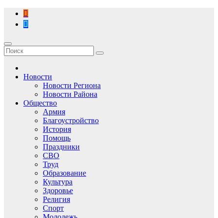
Перейти
к
содержимому
Новости
Новости Региона
Новости Района
Общество
Армия
Благоустройство
История
Помощь
Праздники
СВО
Труд
Образование
Культура
Здоровье
Религия
Спорт
Молодежь