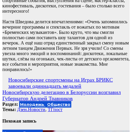
спортивные события, выступления на сцене, мастер-классы,
кинофестиваль, дискотеки, гостевания – было столько всего
интересного!
Настя Шведова делится впечатлениями: «Очень запомнились
вечерние программы и спектакль от вожатых по мотивам
«Бременских музыкантов». Было круто, что мы смогли
полностью сами поставить шоу талантов для одной из
вечерок. А ещё наш отряд единственный закрыл смену новым
летним танцем Движения Первых. Не зря учили! Со смены
увезла много эмоций и воспоминаний: дискотеки, локальные
шутки, слёзы на огоньках, чек-листы от детского орг.комитета,
все события и мероприятия, новые знакомства. Мне
понравилось!»
Навигация
Новосибирские спортсмены на Играх БРИКС
завоевали одиннадцать медалей
по
Новосибирскую делегацию в Белоруссии возглавил
записям
Губернатор Андрей Травников
Раздел:
Молодежь
Общество
Темы:
Дзен.Новости
,
ТГпост
Похожая запись