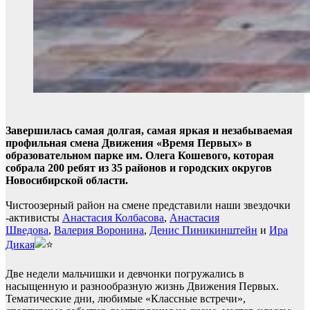
Завершилась самая долгая, самая яркая и незабываемая
профильная смена Движения «Время Первых» в
образовательном парке им. Олега Кошевого, которая
собрала 200 ребят из 35 районов и городских округов
Новосибирской области.
Чистоозерный район на смене представили наши звездочки
-активисты
Анастасия Колбасова
,
Анастасия
Шведова
,
Валерия Воронина
,
Денис Пиникинштейн
и
Ира
Дикая
Две недели мальчишки и девчонки погружались в
насыщенную и разнообразную жизнь Движения Первых.
Тематические дни, любимые «Классные встречи»,