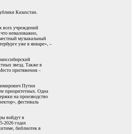
ублики Казахстан.
ах всех учреждений
 что немаловажно,
овместный музыкальный
рбурге уже в январе», –
Транссибирский
тных звезд. Также в
«Место притяжения –
адимирович Путин
сле приоритетных. Одна
держки на производство
вектор», фестиваль
ры войдут в
5-2026 годах
китиме, библиотек в