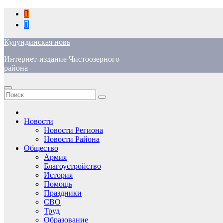
Перейти
к
содержимому
Кулундинская новь
Интернет-издание Чистоозерного
района
Новости
Новости Региона
Новости Района
Общество
Армия
Благоустройство
История
Помощь
Праздники
СВО
Труд
Образование