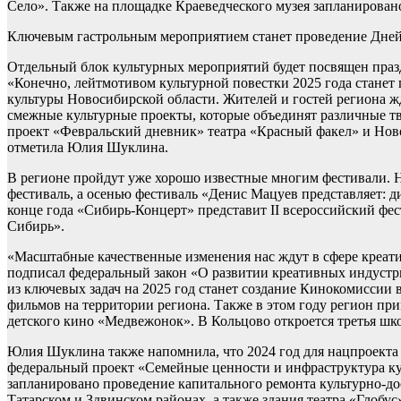
Село». Также на площадке Краеведческого музея запланирован
Ключевым гастрольным мероприятием станет проведение Дней 
Отдельный блок культурных мероприятий будет посвящен пра
«Конечно, лейтмотивом культурной повестки 2025 года станет
культуры Новосибирской области. Жителей и гостей региона ж
смежные культурные проекты, которые объединят различные т
проект «Февральский дневник» театра «Красный факел» и Ново
отметила Юлия Шуклина.
В регионе пройдут уже хорошо известные многим фестивали.
фестиваль, а осенью фестиваль «Денис Мацуев представляет: д
конце года «Сибирь-Концерт» представит II всероссийский фе
Сибирь».
«Масштабные качественные изменения нас ждут в сфере креа
подписал федеральный закон «О развитии креативных индустр
из ключевых задач на 2025 год станет создание Кинокомиссии
фильмов на территории региона. Также в этом году регион пр
детского кино «Медвежонок». В Кольцово откроется третья шко
Юлия Шуклина также напомнила, что 2024 год для нацпроекта 
федеральный проект «Семейные ценности и инфраструктура кул
запланировано проведение капитального ремонта культурно-до
Татарском и Здвинском районах, а также здания театра «Глобус