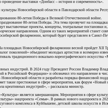
о проведение выставки «Донбасс – история и современность».
культуры Новосибирской области в Павлодарской области Респ
зднованию 80-летия Победы в Великой Отечественной войне.
 празднование 80-летия Победы. Эта тема прозвучит на площадк
дут выставочные проекты, концерты, театральные постановки и,
ворческие направления. Одним из таких мероприятий станет с
сибирской филармонии, который будет представлен в Санкт-Пете
 На площадках Новосибирской филармонии весной пройдет XII 
иалог поколений» объединит молодых артистов и всемирно извес
стиваль традиционного вокально-хореографического искусства 
тивных индустрий. В 2024 году Президент России Владимир Вл
ий в Российской Федерации» и обозначил это направление в чи
 в Новосибирской области и разработка порядка финансовой под
имет такие престижные в сфере мероприятия, как форум «Новый 
ла креативных индустрий», – рассказала министр.
«Культура» является завершающим. Мероприятия в сфере культу
ьтуры» нацпроекта «Семья». В рамках нового нацпроекта в 202
сугового комплекса в Куйбышеве, детской школы искусств в Ис
».