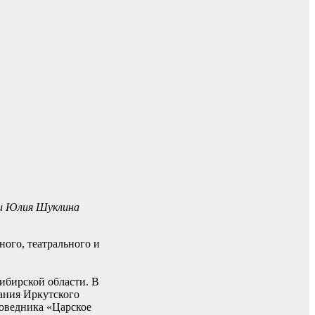
ти Юлия Шуклина
ого, театрального и
ибирской области. В
ания Иркутского
поведника «Царское