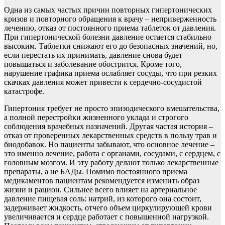
Одна из самых частых причин повторных гипертонических
кризов и повторного обращения к врачу – неприверженность
лечению, отказ от постоянного приема таблеток от давления.
При гипертонической болезни давление остается стабильно
высоким. Таблетки снижают его до безопасных значений, но,
если перестать их принимать, давление снова будет
повышаться и заболевание обострится. Кроме того,
нарушение графика приема ослабляет сосуды, что при резких
скачках давления может привести к сердечно-сосудистой
катастрофе.
Гипертония требует не просто эпизодического вмешательства,
а полной перестройки жизненного уклада и строгого
соблюдения врачебных назначений. Другая частая история –
отказ от проверенных лекарственных средств в пользу трав и
биодобавок. Но пациенты забывают, что основное лечение –
это именно лечение, работа с органами, сосудами, с сердцем, с
головным мозгом. И эту работу делают только лекарственные
препараты, а не БАДы. Помимо постоянного приема
медикаментов пациентам рекомендуется изменить образ
жизни и рацион. Сильнее всего влияет на артериальное
давление пищевая соль: натрий, из которого она состоит,
задерживает жидкость, отчего объем циркулирующей крови
увеличивается и сердце работает с повышенной нагрузкой.