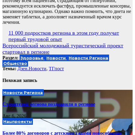
Поэтому всем пациентам, страдающим от гипертонии,
рекомендуется исключать фастфуд, промышленные консервы,
магазинную кулинарию. Однако важно помнить, что диета не
заменяет таблетки, а дополняет назначенный врачом курс
лечения.
Навигация
11 000 подростков региона в этом году получат
первый трудовой опыт
по
Всероссийский молодежный туристический проект
записям
стартовал в регионе
Раздел:
Здоровье
Новости
Новости Региона
Общество
Темы:
Дзен.Новости
,
ТГпост
Похожая запись
Новости Региона
Строителей региона поздравили в регионе
Авг 6, 2026
Нацпроекты
Более 80% договоров с детскими садами новосибирцы