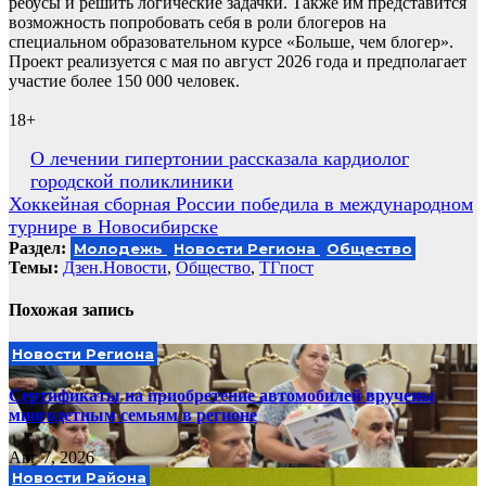
ребусы и решить логические задачки. Также им представится
возможность попробовать себя в роли блогеров на
специальном образовательном курсе «Больше, чем блогер».
Проект реализуется с мая по август 2026 года и предполагает
участие более 150 000 человек.
18+
Навигация
О лечении гипертонии рассказала кардиолог
городской поликлиники
по
Хоккейная сборная России победила в международном
записям
турнире в Новосибирске
Раздел:
Молодежь
Новости Региона
Общество
Темы:
Дзен.Новости
,
Общество
,
ТГпост
Похожая запись
Новости Региона
Сертификаты на приобретение автомобилей вручены
многодетным семьям в регионе
Авг 7, 2026
Новости Района