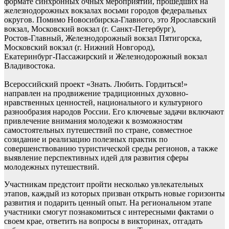
формате синхронных очных мероприятий, прошедших на
железнодорожных вокзалах восьми городов федеральных
округов. Помимо Новосибирска-Главного, это Ярославский
вокзал, Московский вокзал (г. Санкт‑Петербург),
Ростов‑Главный, Железнодорожный вокзал Пятигорска,
Московский вокзал (г. Нижний Новгород),
Екатеринбург‑Пассажирский и Железнодорожный вокзал
Владивостока.
Всероссийский проект «Знать. Любить. Гордиться!»
направлен на продвижение традиционных духовно-
нравственных ценностей, национального и культурного
разнообразия народов России. Его ключевые задачи включают
привлечение внимания молодежи к возможностям
самостоятельных путешествий по стране, совместное
созидание и реализацию полезных практик по
совершенствованию туристической среды регионов, а также
выявление перспективных идей для развития сферы
молодежных путешествий.
Участникам предстоит пройти несколько увлекательных
этапов, каждый из которых призван открыть новые горизонты
развития и подарить ценный опыт. На региональном этапе
участники смогут познакомиться с интересными фактами о
своем крае, ответить на вопросы в викторинах, отгадать