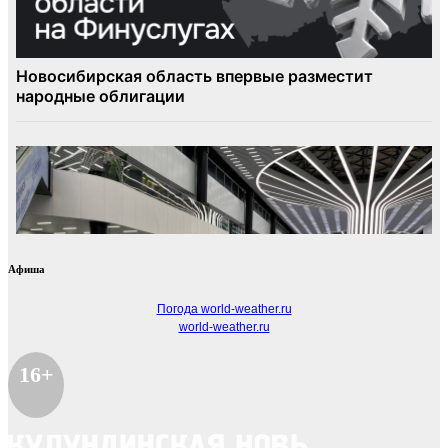
Афиша
Погода world-weather.ru
world-weather.ru
16+