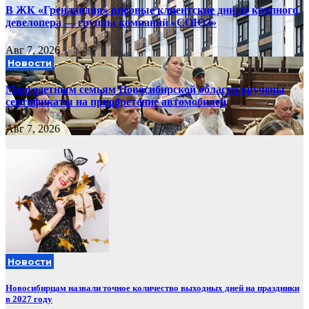
В ЖК «Гренландия» впервые клиентские дни от крупного
девелопера — группы компаний «СОЮЗ»
Авг 7, 2026
Новости
Многодетным семьям Новосибирской области вручены
сертификаты на приобретение автомобилей
Авг 7, 2026
Новости
Новосибирцам назвали точное количество выходных дней на праздники
в 2027 году