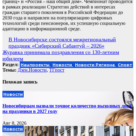
границ» и «Россия – наш общий дом». Чемпионат проводится
в рамках реализации Стратегии действий в интересах
граждан старшего поколения в Российской Федерации до
2030 года и направлен на популяризацию цифровых
технологий среди пенсионеров, их успешную социальную
адаптацию в информационной среде.
Навигация
В Новосибирске состоялся межрегиональный
праздник «Сибирский Сабантуй – 2026»
по
Журавка принимала поздравления со 130-летним
записям
юбилеем
Раздел:
Нацпроекты
Новости
Новости Региона
Спорт
Темы:
Дзен.Новости
,
ТГпост
Похожая запись
Новости
Новосибирцам назвали точное количество выходных дней
на праздники в 2027 году
Авг 8, 2026
Новости