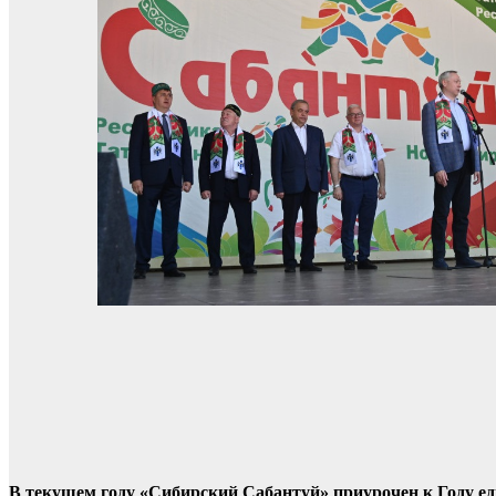
В текущем году «Сибирский Сабантуй» приурочен к Году ед