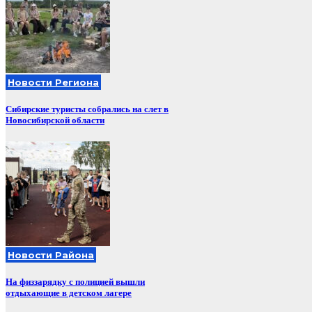
Новости Региона
Сибирские туристы собрались на слет в
Новосибирской области
Новости Района
На физзарядку с полицией вышли
отдыхающие в детском лагере