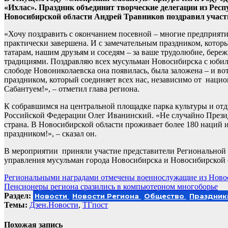
«Ихлас». Праздник объединит творческие делегации из Рес
Новосибирской области Андрей Травников поздравил участн
«Хочу поздравить с окончанием посевной – многие предприяти
практически завершена. И с замечательным праздником, котор
татарам, нашим друзьям и соседям – за ваше трудолюбие, береж
традициями. Поздравляю всех мусульман Новосибирска с юбилее
слободе Новониколаевска она появилась, была заложена – и во
праздником, который соединяет всех нас, независимо от нацио
Сабантуем!», – отметил глава региона.
К собравшимся на центральной площадке парка культуры и от
Российской Федерации Олег Иванинский. «Не случайно Президе
страна. В Новосибирской области проживает более 180 наций и
праздником!», – сказал он.
В мероприятии приняли участие представители Региональной
управления мусульман города Новосибирска и Новосибирской о
Навигация
Региональными наградами отмечены военнослужащие из Ново
Пенсионеры региона сразились в компьютерном многоборье
по
Раздел:
Новости
Новости Региона
Общество
Праздник
записям
Темы:
Дзен.Новости
,
ТГпост
Похожая запись