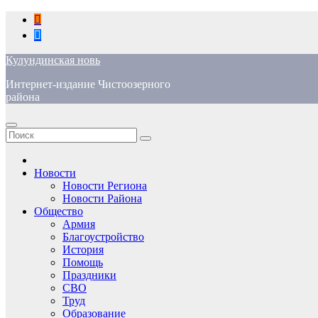
Перейти
к
содержимому
Кулундинская новь
Интернет-издание Чистоозерного
района
Новости
Новости Региона
Новости Района
Общество
Армия
Благоустройство
История
Помощь
Праздники
СВО
Труд
Образование