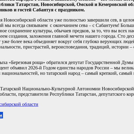
публики Татарстан, Новосибирской, Омской и Кемеровской об
иков и гостей Сабантуя с праздником.
я Новосибирской области уже полностью завершили сев, в цело
ый мы всегда связываем с окончанием сева – с Сабантуем! Боль
ное сохранение культуры, обычаев предков, за то, что вы всех н
м создания, заложения главной мечети нашего города. Сто деся
т уже более века объединяет вокруг себя глубоко верующих люде
нальности, пристрастий, вероисповедания, традиций, истории –
дыха «Березовая роща» обратился депутат Государственной Дум
нт объявил 2026-й Годом единства народов России – мы велика
 национальностей, но татарский народ – самый крепкий, самый 
 Татарской Национально-Культурной Автономии Новосибирской 
бласти, представители Республики Татарстан, депутатского ко
сибирской области
и