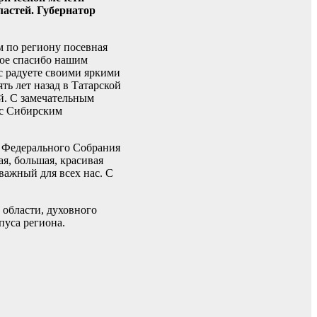
ластей.
Губернатор
м по региону посевная
шое спасибо нашим
ас радуете своими яркими
ть лет назад в Татарской
й. С замечательным
 с Сибирским
ы Федерального Собрания
я, большая, красивая
важный для всех нас. С
области, духовного
рпуса региона.