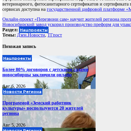
ветеринарного, фитосанитарного сертификатов и сертификата 
сервисах доступна на
государственной цифровой платформе «
Навигация
Онлайн-проект «Перезвони сам» научит жителей региона про
Новосибирский завод ускорил производство преформ для упак
по
Раздел:
Нацпроекты
записям
Темы:
Дзен.Новости
,
ТГпост
Похожая запись
Нацпроекты
Более 80% договоров с детскими садами
новосибирцы заключили онлайн
Авг 6, 2026
Новости Региона
Программой «Земский работник
культуры» воспользуются 20 жителей
региона
Авг 5, 2026
Новости Региона