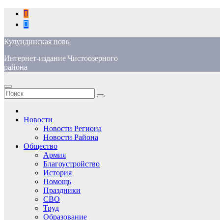
Перейти
к
содержимому
Кулундинская новь
Интернет-издание Чистоозерного
района
Новости
Новости Региона
Новости Района
Общество
Армия
Благоустройство
История
Помощь
Праздники
СВО
Труд
Образование