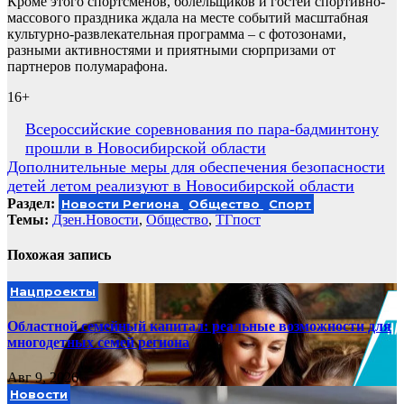
Кроме этого спортсменов, болельщиков и гостей спортивно-
массового праздника ждала на месте событий масштабная
культурно-развлекательная программа – с фотозонами,
разными активностями и приятными сюрпризами от
партнеров полумарафона.
16+
Навигация
Всероссийские соревнования по пара-бадминтону
прошли в Новосибирской области
по
Дополнительные меры для обеспечения безопасности
записям
детей летом реализуют в Новосибирской области
Раздел:
Новости Региона
Общество
Спорт
Темы:
Дзен.Новости
,
Общество
,
ТГпост
Похожая запись
Нацпроекты
Областной семейный капитал: реальные возможности для
многодетных семей региона
Авг 9, 2026
Новости