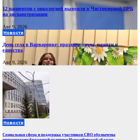
12 пациентов с онкологией выявили в Чистоозерной ЦРБ
на диспансеризации
Авг 9, 2026
Новости
День села в Варваровке: праздник труда, памяти и
единства
Авг 9, 2026
Новости
Социальная сфера и поддержка участников СВО обозначены
приоритетами бюджетной политики Новосибирской области