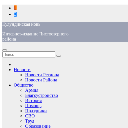
Перейти
к
содержимому
Кулундинская новь
Интернет-издание Чистоозерного
района
Новости
Новости Региона
Новости Района
Общество
Армия
Благоустройство
История
Помощь
Праздники
СВО
Труд
Образование