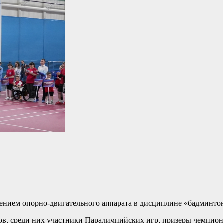
нием опорно-двигательного аппарата в дисциплине «бадминтон»
нов, среди них участники Паралимпийских игр, призеры чемпио