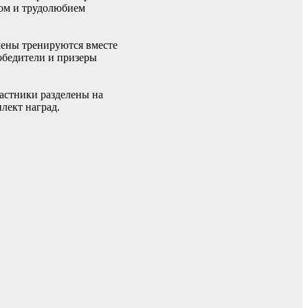
вом и трудолюбием
мены тренируются вместе
обедители и призеры
астники разделены на
лект наград.