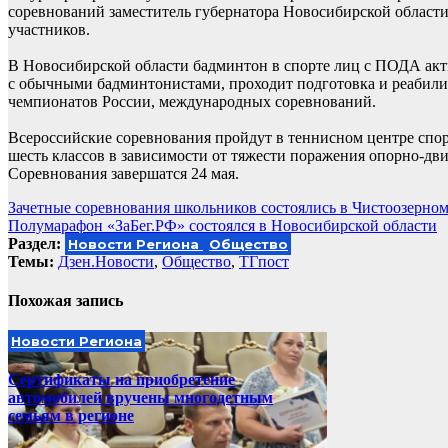
соревнований заместитель губернатора Новосибирской облас
участников.
В Новосибирской области бадминтон в спорте лиц с ПОДА акт
с обычными бадминтонистами, проходит подготовка и реабилит
чемпионатов России, международных соревнований.
Всероссийские соревнования пройдут в теннисном центре спор
шесть классов в зависимости от тяжести поражения опорно-дви
Соревнования завершатся 24 мая.
Навигация
Зачетные соревнования школьников состоялись в Чистоозерно
Полумарафон «ЗаБег.РФ» состоялся в Новосибирской области
по
Раздел:
Новости Региона
Общество
записям
Темы:
Дзен.Новости
,
Общество
,
ТГпост
Похожая запись
Новости Региона
Сертификаты на приобретение
автомобилей вручены многодетным
семьям в регионе