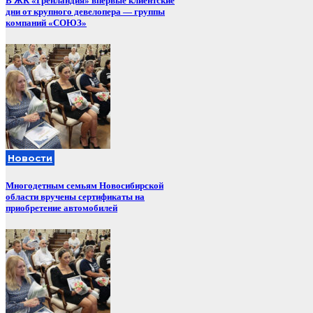
В ЖК «Гренландия» впервые клиентские
дни от крупного девелопера — группы
компаний «СОЮЗ»
Новости
Многодетным семьям Новосибирской
области вручены сертификаты на
приобретение автомобилей