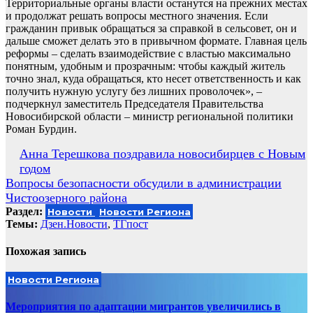
Территориальные органы власти останутся на прежних местах
и продолжат решать вопросы местного значения. Если
гражданин привык обращаться за справкой в сельсовет, он и
дальше сможет делать это в привычном формате. Главная цель
реформы – сделать взаимодействие с властью максимально
понятным, удобным и прозрачным: чтобы каждый житель
точно знал, куда обращаться, кто несет ответственность и как
получить нужную услугу без лишних проволочек», –
подчеркнул заместитель Председателя Правительства
Новосибирской области – министр региональной политики
Роман Бурдин.
Навигация
Анна Терешкова поздравила новосибирцев с Новым
годом
по
Вопросы безопасности обсудили в администрации
записям
Чистоозерного района
Раздел:
Новости
Новости Региона
Темы:
Дзен.Новости
,
ТГпост
Похожая запись
Новости Региона
Мероприятия по адаптации мигрантов увеличились в