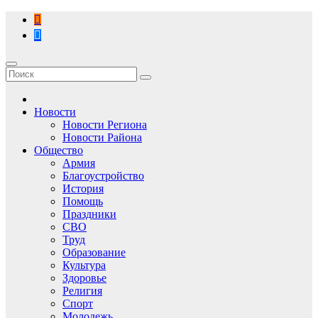
Перейти
к
содержимому
Новости
Новости Региона
Новости Района
Общество
Армия
Благоустройство
История
Помощь
Праздники
СВО
Труд
Образование
Культура
Здоровье
Религия
Спорт
Молодежь