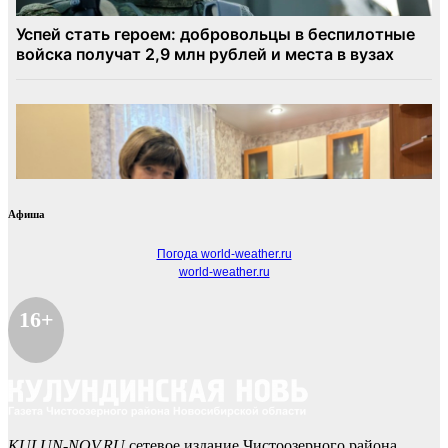
Афиша
Погода world-weather.ru
world-weather.ru
16+
KULUN-NOV.RU
сетевое издание Чистоозерного района.