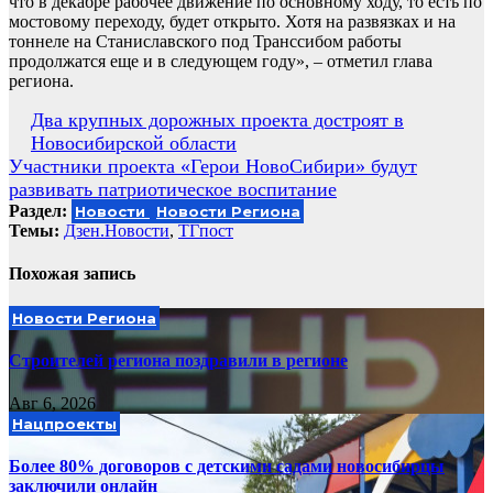
что в декабре рабочее движение по основному ходу, то есть по
мостовому переходу, будет открыто. Хотя на развязках и на
тоннеле на Станиславского под Транссибом работы
продолжатся еще и в следующем году», – отметил глава
региона.
Навигация
Два крупных дорожных проекта достроят в
Новосибирской области
по
Участники проекта «Герои НовоСибири» будут
записям
развивать патриотическое воспитание
Раздел:
Новости
Новости Региона
Темы:
Дзен.Новости
,
ТГпост
Похожая запись
Новости Региона
Строителей региона поздравили в регионе
Авг 6, 2026
Нацпроекты
Более 80% договоров с детскими садами новосибирцы
заключили онлайн