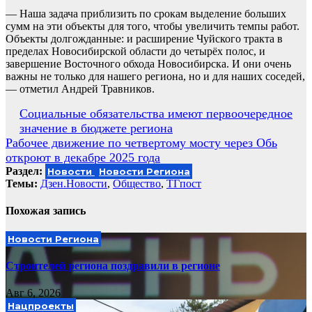
— Наша задача приблизить по срокам выделение больших
сумм на эти объекты для того, чтобы увеличить темпы работ.
Объекты долгожданные: и расширение Чуйского тракта в
пределах Новосибирской области до четырёх полос, и
завершение Восточного обхода Новосибирска. И они очень
важны не только для нашего региона, но и для наших соседей,
— отметил Андрей Травников.
Навигация
Социальные обязательства имеют первоочередное
значение в бюджете региона
по
Рабочее движение по четвертому мосту через Обь
записям
откроют в декабре 2025 года
Раздел:
Новости
Новости Региона
Темы:
Дзен.Новости
,
Общество
,
ТГпост
Похожая запись
Новости Региона
Строителей региона поздравили в регионе
Авг 6, 2026
Нацпроекты