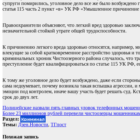
супруги помирились, уголовное дело все же было возбуждено г
статья 115 часть 2 пункт «в» УК РФ «Умышленное причинение 
Правоохранители объясняют, что легкий вред здоровью заключ
незначительной стойкой утрате общей трудоспособности.
К причинению легкого вреда здоровью относятся, например, м
влекущие за собой кратковременное расстройство здоровья и 
криминальных хроник Чистоозерного района случалось, что тр
преступление будет квалифицироваться по статье 115 УК РФ, е
К тому же уголовное дело будет возбуждено, даже если сторо
сама недоумевает, почему возникла такая вспышка агрессии, и
эмоции под контролем, иначе вашу участь будет решать суд. К
срок до двух лет.
Навигация
Полицейские назвали пять главных уловок телефонных мошен
Более 23 миллионов рублей перевели чистоозерцы мошенникам
по
Раздел:
Криминал
записям
Темы:
Дзен.Новости
,
ТГпост
Похожая запись