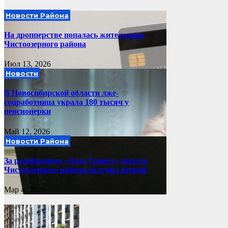
Новости Района
На дропперстве попалась жительница
Чистоозерного района
Июл 13, 2026
Новости
В Новосибирской области лже-
соцработница украла 180 тысяч у
пенсионерки
Май 12, 2026
Новости Района
За разобранную «Ладу Гранту» житель
Чистоозерного района получил штраф
Мар 4, 2026