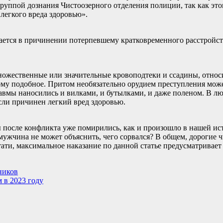
руппой дознания Чистоозерного отделения полиции, так как это
легкого вреда здоровью».
ается в причинении потерпевшему кратковременного расстройств
ножественные или значительные кровоподтеки и ссадины, относ
тому подобное. Притом необязательно орудием преступления мож
авмы наносились и вилками, и бутылками, и даже поленом. В лю
сли причинен легкий вред здоровью.
ны после конфликта уже помирились, как и произошло в нашей и
 мужчина не может объяснить, чего сорвался? В общем, дорогие ч
стати, максимальное наказание по данной статье предусматривае
ников
 в 2023 году