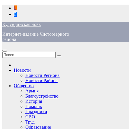
Перейти
к
содержимому
Кулундинская новь
Интернет-издание Чистоозерного
района
Новости
Новости Региона
Новости Района
Общество
Армия
Благоустройство
История
Помощь
Праздники
СВО
Труд
Образование