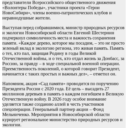
представители Всероссийского общественного движения
«Волонтеры Победы», участники проекта «Герои
НовоСибири», члены военно-патриотических клубов и
неравнодушные жители.
Выступая перед собравшимися, министр природных ресурсов
и экологии Новосибирской области Евгений Шестернин
подчеркнул символичность места и важность сохранения
памяти. «Каждое дерево, которое мы посадим, – это не просто
зеленый вклад в экологию региона, это живая память. Память
о тех, кто пал, защищая Родину в годы Великой
Отечественной войны, и о тех, кто отдал жизнь за Донбасс, за
Россию, за правду – в ходе специальной военной операции.
Преемственность поколений, о которой говорит Президент,
начинается с таких простых и важных дел», – отметил он.
Напомним, акция «Сад памяти» проводится по поручению
Президента России с 2020 года. Её цель – высадить 27
миллионов деревьев в память о каждом погибшем в Великую
Отечественную войну. В 2026 году особое внимание
уделяется также созданию аллей в честь участников
спецоперации. Генеральный партнер акции – Фонд
Мельниченко. Мероприятия в Новосибирской области
курирует региональное министерство природных ресурсов и
экологии.