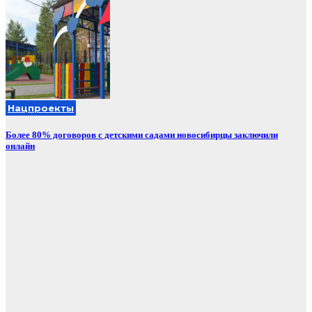
Нацпроекты
Более 80% договоров с детскими садами новосибирцы заключили
онлайн