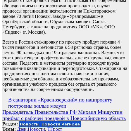
В рамках стажировок педагоги познакомятся с современным
оборудованием и технологиями производства, изучат
процессы организации деятельности на Нижегородском
заводе 70-летия Победы, заводе «Уралпроммаш» в
Оренбургской области, Обуховском заводе в Санкт-
Петербурге, а также на предприятиях ООО «VK», ООО
«Яндекс» (г. Москва).
Всего в России стажировку по проекту пройдут порядка 4
тысяч педагогов и методистов в 58 регионах страны, более
чем на 90 площадках по 19 отраслям экономики. Важно, что
этот проект еще и профессиональная перезагрузка кадрового
состава. Педагоги и методисты регулярно проходят курсы
повышения квалификации и переподготовки. Стажировки на
предприятиях позволят им освоить навыки и знания,
необходимые для обновления образовательных программ,
организации учебного процесса без отрыва от реального
производства на современном оборудовании.
Навигация
В санатории «Краснозерский» по нацпроекту
построены жилые модули
по
Председатель Правительства РФ Михаил Мишустин
записям
прибыл с рабочей поездкой в Новосибирскую область
Раздел:
Новости
Новости Региона
Темы:
Дзен.Новости
,
ТГпост