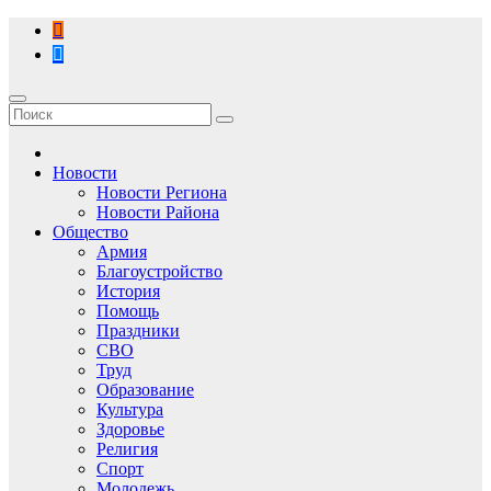
Перейти
к
содержимому
Новости
Новости Региона
Новости Района
Общество
Армия
Благоустройство
История
Помощь
Праздники
СВО
Труд
Образование
Культура
Здоровье
Религия
Спорт
Молодежь