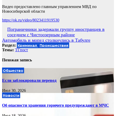
Видео предоставлено главным управлением МВД по
Новосибирской области
https://ok.ru/video/8023411919530
Навигация
Пограничники задержали группу иностранцев в
соседнем с Чистоозерным районе
по
Автомобиль и мопед столкнулись в Табулге
записям
Раздел:
Криминал
Происшествия
Темы:
ТГпост
Похожая запись
Общество
Если заблокировали перевод
Июл 30, 2026
Новости
Об опасности хранения горючего предупреждают в МЧС
Июл 18, 2026