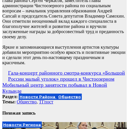
глава района Сергей Черкасов, заместитель главы
администрации Чистоозерного района по социальным
вопросам – начальник управления образования Андрей
Сапсай и председатель Совета депутатов Владимир Самохин.
Они отметили неоценимый вклад каждого специалиста в
благополучие жителей и развитие района и вручили
заслуженные награды за добросовестный труд и преданность
своему делу.
Яркие и запоминающиеся выступления артистов культуры
добавили мероприятию особую яркость и позитивные эмоции
и сделали этот день по-настоящему праздничным и
красочным.
Навигация
Гала-концерт районного смотра-конкурса «Большой
России малый уголок» прошел в Чистоозерном
по
Мобильный центр занятости побывал в Новой
записям
Кулынде
Раздел:
Новости Района
Общество
Темы:
Общество
,
ТГпост
Похожая запись
Новости Региона