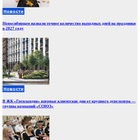
Новости
Новосибирцам назвали точное количество выходных дней на праздники
в 2027 году
Новости
В ЖК «Гренландия» впервые клиентские дни от крупного девелопера —
группы компаний «СОЮЗ»