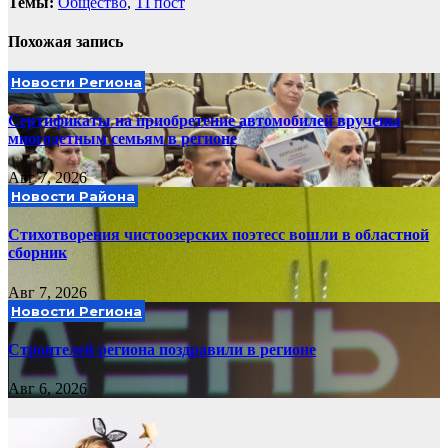
Темы:
Общество
,
ТГпост
Похожая запись
Новости Региона
Сертификаты на приобретение автомобилей вручены
многодетным семьям в регионе
Авг 7, 2026
Новости Района
Стихотворения чистоозерских поэтесс вошли в областной
сборник
Авг 7, 2026
Новости Региона
Строителей региона поздравили в регионе
Авг 6, 2026