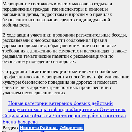
Мероприятие состоялось в местах массового отдыха и
передвижения граждан, где инспекторы и юидовцы
напомнили детям, подросткам и взрослым о правилах
безопасного использования средств индивидуальной
мобильности.
В ходе акции участники проводили разъяснительные беседы,
рассказывали о необходимости соблюдения Правил
дорожного движения, обращали внимание на основные
требования к движению на самокатах и велосипедах, а также
раздавали тематические памятки с рекомендациями по
безопасному поведению на дорогах.
Сотрудники Госавтоинспекции отметили, что подобные
профилактические мероприятия способствуют формированию
культуры безопасного поведения на дорогах и помогают
снизить риск дорожно-транспортных происшествий с
участием несовершеннолетних.
Навигация
Новые категории ветеранов боевых действий
получат помощь от фонда «Защитники Отечества»
по
Социальные объекты Чистоозерного района посетила
записям
Елена Бахарева
Раздел:
Новости Района
Общество