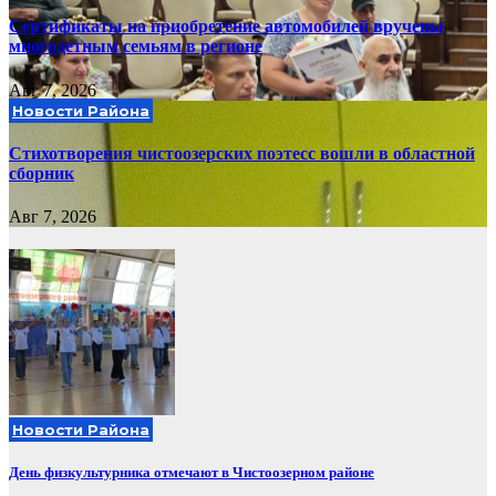
Сертификаты на приобретение автомобилей вручены
многодетным семьям в регионе
Авг 7, 2026
Новости Района
Стихотворения чистоозерских поэтесс вошли в областной
сборник
Авг 7, 2026
Новости Района
День физкультурника отмечают в Чистоозерном районе