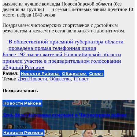
выявлены лучшие команды Новосибирской области (без
деления на группы) — и семья Плетневых заняла почетное 10
место, набрав 1040 очков.
Поздравляем чистоозерских спортсменов с достойным
результатом и желаем не останавливаться на достигнутом.
Навигация
В общественной приемной губернатора области
проведена прямая телефонная линия
по
Более 192 тысяч жителей Новосибирской области
записям
приняли участие в предварительном голосовании
«Единой России»
Раздел:
Новости Района
Общество
Спорт
Темы:
Дзен.Новости
,
Общество
,
ТГпост
Похожая запись
Новости Района
День физкультурника отмечают в Чистоозерном районе
Авг 8, 2026
Новости Региона