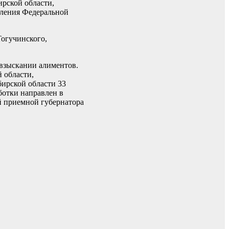
рской области,
вления Федеральной
Тогучинского,
 взыскании алиментов.
 области,
ирской области 33
ботки направлен в
й приемной губернатора