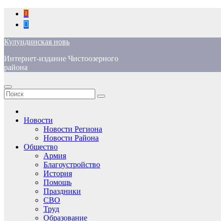
Перейти
к
содержимому
Кулундинская новь
Интернет-издание Чистоозерного
района
Новости
Новости Региона
Новости Района
Общество
Армия
Благоустройство
История
Помощь
Праздники
СВО
Труд
Образование