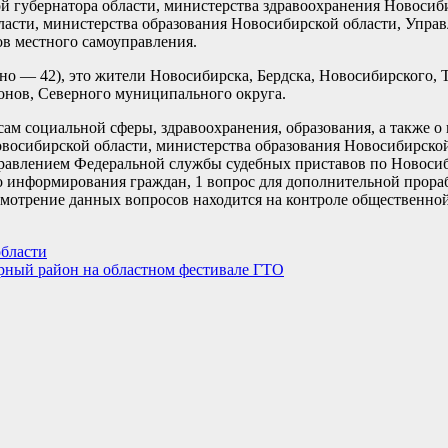
й губернатора области, министерства здравоохранения Новосиби
ласти, министерства образования Новосибирской области, Упра
в местного самоуправления.
чно — 42), это жители Новосибирска, Бердска, Новосибирского, 
онов, Северного муниципального округа.
ам социальной сферы, здравоохранения, образования, а также о
восибирской области, министерства образования Новосибирской
равлением Федеральной службы судебных приставов по Новосиб
го информирования граждан, 1 вопрос для дополнительной прора
смотрение данных вопросов находится на контроле общественно
области
ерный район на областном фестивале ГТО