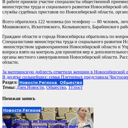
В работе приняли участие специалисты общественной приемно
министерства труда и социального развития Новосибирской об
службы судебных приставов по Новосибирской области, органо
Всего обратилось 122 человека (по телефону — 80 человек, ли
Мошковского, Искитимского, Колыванского, Барабинского рай
Граждане области и города Новосибирска обратились по вопрос
Специалистами министерства труда и социального развития Но
министерством здравоохранения Новосибирской области и Уп
вопроса взято на контроль для принятия мер и дополнительно
органы местного самоуправления Новосибирской области. Рас
области.
Навигация
За материнскую доблесть отметили женщин в Новосибирской 
В десятке сильнейших: семья Плетневых представила Чистооз
по
Раздел:
Новости Региона
Общество
записям
Темы:
Дзен.Новости
,
Общество
,
ТГпост
Похожая запись
Новости Региона
Сертификаты на приобретение
автомобилей вручены многодетным