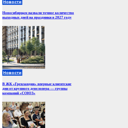
Новости
Новосибирцам назвали точное количество
выходных дней на праздники в 2027 году
Новости
В ЖК «Гренландия» впервые клиентские
дни от крупного девелопера — группы
компаний «СОЮЗ»